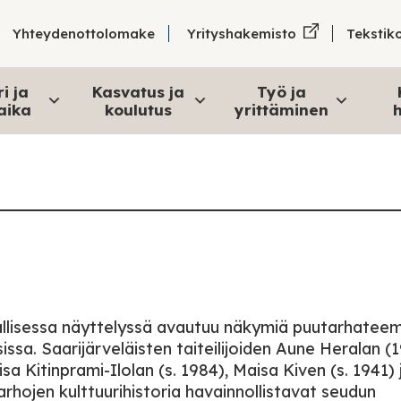
Tekstik
Yhteydenottolomake
Yrityshakemisto
i ja
Kasvatus ja
Työ ja
aika
koulutus
yrittäminen
h
riallisessa näyttelyssä avautuu näkymiä puutarhatee
issa. Saarijärveläisten taiteilijoiden Aune Heralan (
a Kitinprami-Ilolan (s. 1984), Maisa Kiven (s. 1941) 
rhojen kulttuurihistoria havainnollistavat seudun