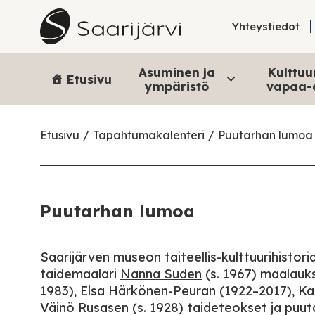
Skip to content
Yhteystiedot
Asuminen ja
Kulttuur
Etusivu
ympäristö
vapaa-
Etusivu
Tapahtumakalenteri
Puutarhan lumoa
Puutarhan lumoa
Saarijärven museon taiteellis-kulttuurihisto
taidemaalari
Nanna Suden
(s. 1967) maalauks
1983), Elsa Härkönen-Peuran (1922–2017), Kais
Väinö Rusasen (s. 1928) taideteokset ja puuta