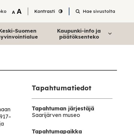
Tekstin suurentaminen
A
oko
Kontrasti
Hae sivustolta
Tekstin pienentäminen
A
Keski-Suomen
Kaupunki-info ja
yvinvointialue
päätöksenteko
Tapahtumatiedot
Tapahtuman järjestäjä
maan
Saarijärven museo
1917–
ja
Tapahtumapaikka