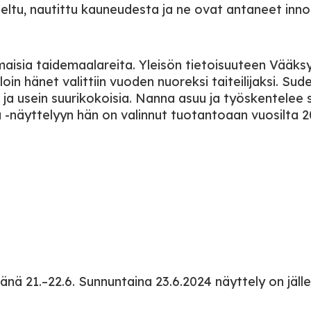
teltu, nautittu kauneudesta ja ne ovat antaneet inno
isia taidemaalareita. Yleisön tietoisuuteen Vääks
loin hänet valittiin vuoden nuoreksi taiteilijaksi. Sud
ita ja usein suurikokoisia. Nanna asuu ja työskentelee
-näyttelyyn hän on valinnut tuotantoaan vuosilta 2
änä 21.–22.6. Sunnuntaina 23.6.2024 näyttely on jäll