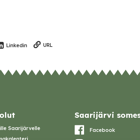
URL
Linkedin
olut
Saarijärvi some
lle Saarijärvelle
Facebook
akalenteri