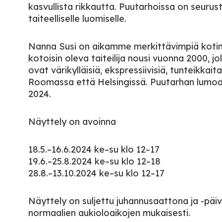
kasvullista rikkautta. Puutarhoissa on seurus
taiteelliselle luomiselle.
Nanna Susi on aikamme merkittävimpiä kotima
kotoisin oleva taiteilija nousi vuonna 2000, jol
ovat värikylläisiä, ekspressiivisiä, tunteikka
Roomassa että Helsingissä. Puutarhan lumoa 
2024.
Näyttely on avoinna
18.5.–16.6.2024 ke–su klo 12–17
19.6.–25.8.2024 ke–su klo 12–18
28.8.–13.10.2024 ke–su klo 12–17
Näyttely on suljettu juhannusaattona ja -päiv
normaalien aukioloaikojen mukaisesti.