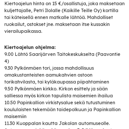
Kiertoajelun hinta on 15 €/osallistuja, joka maksetaan
kuljettajalle, Petri Ilolalle (Kaikille Teille Oy) kortilla
tai käteisellä ennen matkalle lähtöä. Mahdolliset
ruokailut, ostokset jne. maksetaan itse kussakin
vierailupaikassa.
Kiertoajelun ohjelma:
9.00 Lähtö Saarijärven Taitokeskukselta (Paavontie
4)
9.30 Pylkönmäen tori, jossa mahdollisuus
omakustanteisten aamukahvien ostoon
torikahvilasta, tai kyläkaupassa piipahtaminen
9.50 Pylkönmäen kirkko. Kirkon esittely ja sään
salliessa myös kirkon tapulista maisemien ihailua
10.50 Papinkallion virkistysalue sekä tutustuminen
koululaisten tekemään taidepolkuun ja Papinkallion
maisemiin
11.30 Kuoppalan kautta Jakolan automuseolle.