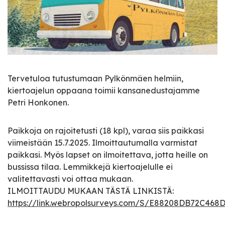
Tervetuloa tutustumaan Pylkönmäen helmiin,
kiertoajelun oppaana toimii kansanedustajamme
Petri Honkonen.
Paikkoja on rajoitetusti (18 kpl), varaa siis paikkasi
viimeistään 15.7.2025. Ilmoittautumalla varmistat
paikkasi. Myös lapset on ilmoitettava, jotta heille on
bussissa tilaa. Lemmikkejä kiertoajelulle ei
valitettavasti voi ottaa mukaan.
ILMOITTAUDU MUKAAN TÄSTÄ LINKISTÄ:
https://link.webropolsurveys.com/S/E88208DB72C468