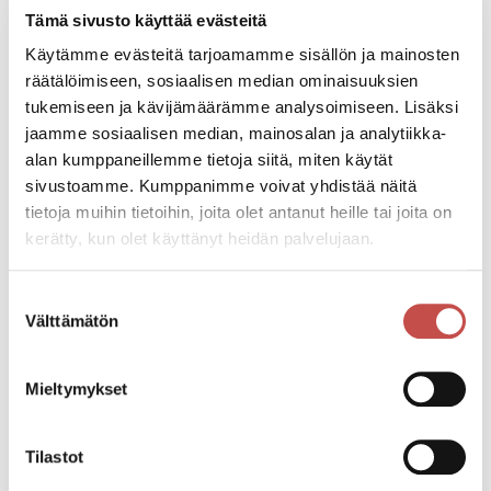
tapaturmavakuutukset tulee olla osallistujan omasta
Tämä sivusto käyttää evästeitä
puolesta.
Käytämme evästeitä tarjoamamme sisällön ja mainosten
räätälöimiseen, sosiaalisen median ominaisuuksien
Kiertoajelu järjestetään yhteistyössä Pylkön Ääni ry:n
tukemiseen ja kävijämäärämme analysoimiseen. Lisäksi
ja Saarijärven kaupungin kanssa.
jaamme sosiaalisen median, mainosalan ja analytiikka-
alan kumppaneillemme tietoja siitä, miten käytät
Lisätietoja kiertoajeluista: Mari Puranen, 040 351
sivustoamme. Kumppanimme voivat yhdistää näitä
1086, mari.puranen@saarijarvi.fi
tietoja muihin tietoihin, joita olet antanut heille tai joita on
kerätty, kun olet käyttänyt heidän palvelujaan.
Suostumuksen
Tapahtumatiedot
Välttämätön
valinta
Tapahtuman järjestäjä
Mieltymykset
Saarijärven yrityspalvelut ja Pylkön Ääni ry
Tilastot
Tapahtumapaikka