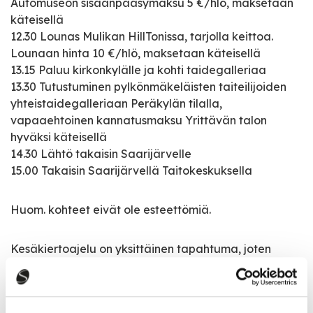
Automuseon sisäänpääsymaksu 5 €/hlö, maksetaan
käteisellä
12.30 Lounas Mulikan HillTonissa, tarjolla keittoa.
Lounaan hinta 10 €/hlö, maksetaan käteisellä
13.15 Paluu kirkonkylälle ja kohti taidegalleriaa
13.30 Tutustuminen pylkönmäkeläisten taiteilijoiden
yhteistaidegalleriaan Peräkylän tilalla,
vapaaehtoinen kannatusmaksu Yrittävän talon
hyväksi käteisellä
14.30 Lähtö takaisin Saarijärvelle
15.00 Takaisin Saarijärvellä Taitokeskuksella
Huom. kohteet eivät ole esteettömiä.
Kesäkiertoajelu on yksittäinen tapahtuma, joten
vastuu vahinkojen sattuessa on osallistujalla
itsellään. Kiertoajelun aikana osallistujia ei ole
vakuutettu järjestäjän puolesta. Matka- ja