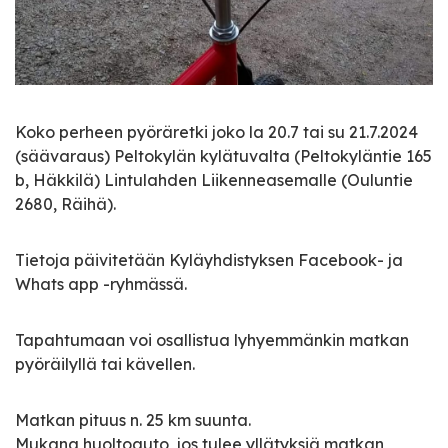
Koko perheen pyöräretki joko la 20.7 tai su 21.7.2024
(säävaraus) Peltokylän kylätuvalta (Peltokyläntie 165
b, Häkkilä) Lintulahden Liikenneasemalle (Ouluntie
2680, Räihä).
Tietoja päivitetään Kyläyhdistyksen Facebook- ja
Whats app -ryhmässä.
Tapahtumaan voi osallistua lyhyemmänkin matkan
pyöräilyllä tai kävellen.
Matkan pituus n. 25 km suunta.
Mukana huoltoauto, jos tulee yllätyksiä matkan