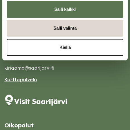
Salli kaikki
Salli valinta
Saarijärven kaupunki
Kiellä
Sivulantie 11, PL 13
43100 Saarijärvi
kirjaamo@saarijarvi.fi
Karttapalvelu
Oikopolut