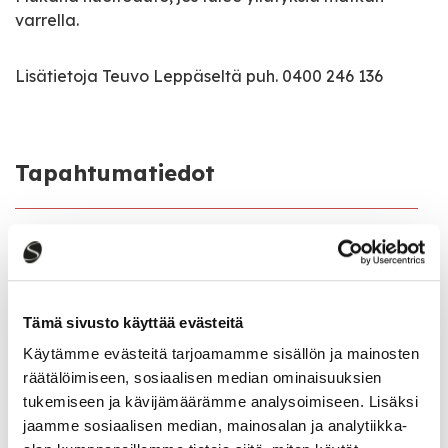
varrella.
Lisätietoja Teuvo Leppäseltä puh. 0400 246 136
Tapahtumatiedot
Tapahtuman järjestäjä
Kyläyhdistys Pyhä-Häkki ry
Tapahtumapaikka
Tämä sivusto käyttää evästeitä
Peltokyläntie 165 b, Häkkilä
Käytämme evästeitä tarjoamamme sisällön ja mainosten
räätälöimiseen, sosiaalisen median ominaisuuksien
Pääsymaksu
tukemiseen ja kävijämäärämme analysoimiseen. Lisäksi
Maksuton
jaamme sosiaalisen median, mainosalan ja analytiikka-