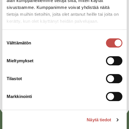
alan kumppaneillemme tietoja siitä, miten käytät
sivustoamme. Kumppanimme voivat yhdistää näitä
Katso kaikki tapahtumat
tietoja muihin tietoihin, joita olet antanut heille tai joita on
kerätty, kun olet käyttänyt heidän palvelujaan.
Suostumuksen
Jaa tapahtuma:
Välttämätön
valinta
Facebook
Twitter
Mieltymykset
Linkedin
Tilastot
URL
Markkinointi
Näytä tiedot