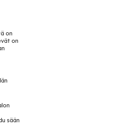
tä on
evät on
an
län
alon
udu sään