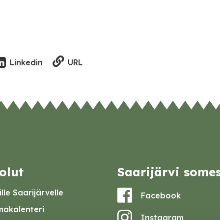
URL
Linkedin
olut
Saarijärvi some
lle Saarijärvelle
Facebook
akalenteri
Instagram