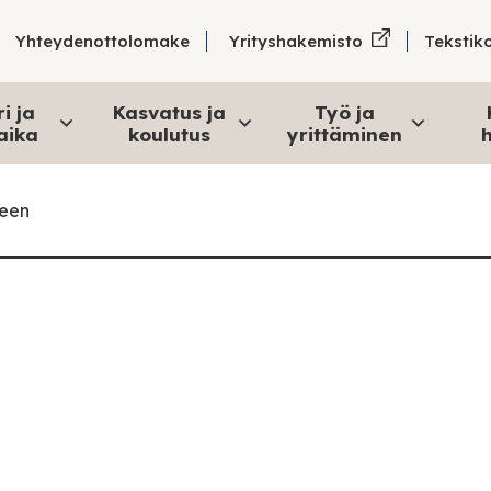
Tekstik
Yhteydenottolomake
Yrityshakemisto
i ja
Kasvatus ja
Työ ja
aika
koulutus
yrittäminen
h
keen