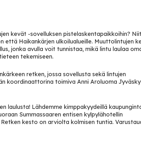
ujen kevät -sovelluksen pistelaskentapaikkoihin? Nii
 että Haikankärjen ulkoilualueille. Muuttolintujen k
lus, jonka avulla voit tunnistaa, mikä lintu laulaa om
 tieteen tekemiseen.
kärkeen retken, jossa sovellusta sekä lintujen
ään koordinaattorina toimiva Anni Aroluoma Jyväsky
jen laulusta! Lähdemme kimppakyydeillä kaupungint
 suoraan Summassaaren entisen kylpylähotellin
 Retken kesto on arviolta kolmisen tuntia. Varusta