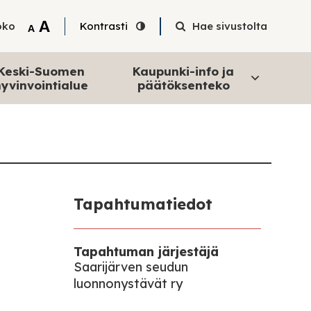
Tekstin suurentaminen
A
oko
Kontrasti
Hae sivustolta
Tekstin pienentäminen
A
Keski-Suomen
Kaupunki-info ja
yvinvointialue
päätöksenteko
Tapahtumatiedot
Tapahtuman järjestäjä
Saarijärven seudun
luonnonystävät ry