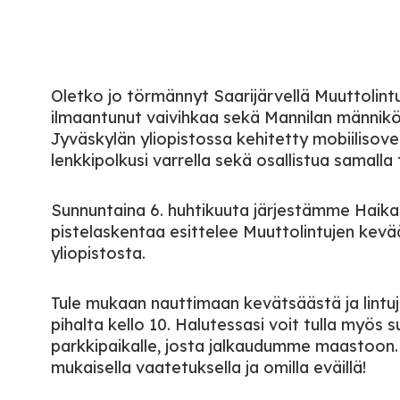
Oletko jo törmännyt Saarijärvellä Muuttolint
ilmaantunut vaivihkaa sekä Mannilan männikön
Jyväskylän yliopistossa kehitetty mobiilisovel
lenkkipolkusi varrella sekä osallistua samalla
Sunnuntaina 6. huhtikuuta järjestämme Haikan
pistelaskentaa esittelee Muuttolintujen kev
yliopistosta.
Tule mukaan nauttimaan kevätsäästä ja lintu
pihalta kello 10. Halutessasi voit tulla myös
parkkipaikalle, josta jalkaudumme maastoon.
mukaisella vaatetuksella ja omilla eväillä!