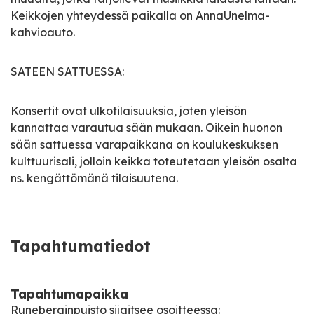
Keikkojen yhteydessä paikalla on AnnaUnelma-
kahvioauto.
SATEEN SATTUESSA:
Konsertit ovat ulkotilaisuuksia, joten yleisön
kannattaa varautua sään mukaan. Oikein huonon
sään sattuessa varapaikkana on koulukeskuksen
kulttuurisali, jolloin keikka toteutetaan yleisön osalta
ns. kengättömänä tilaisuutena.
Tapahtumatiedot
Tapahtumapaikka
Runeberginpuisto sijaitsee osoitteessa: