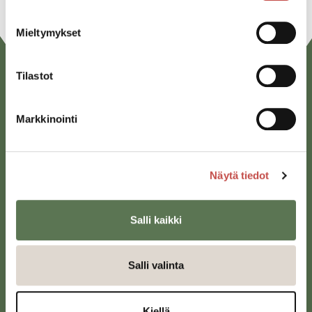
Mieltymykset
Tilastot
Markkinointi
Näytä tiedot
Saarijärven kaupunki
Sivulantie 11, PL 13
43100 Saarijärvi
Salli kaikki
kirjaamo@saarijarvi.fi
Salli valinta
Karttapalvelu
Kiellä