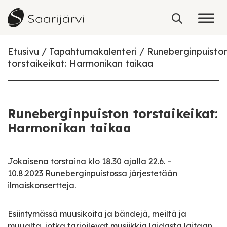
Skip to content
Etusivu
Tapahtumakalenteri
Runeberginpuisto
torstaikeikat: Harmonikan taikaa
Runeberginpuiston torstaikeikat:
Harmonikan taikaa
Jokaisena torstaina klo 18.30 ajalla 22.6. –
10.8.2023 Runeberginpuistossa järjestetään
ilmaiskonsertteja.
Esiintymässä muusikoita ja bändejä, meiltä ja
muualta, jotka tarjoilevat musiikkia laidasta laitaan.