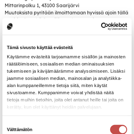
Mittarinpolku 1, 43100 Saarijärvi
Muutoksista pyritään ilmoittamaan hyvissä ajoin tällä
nettisivulla sekä Saarijärven kaupungin
somekanavilla.
Tämä sivusto käyttää evästeitä
Katso kaikki tapahtumat
Käytämme evästeitä tarjoamamme sisällön ja mainosten
räätälöimiseen, sosiaalisen median ominaisuuksien
tukemiseen ja kävijämäärämme analysoimiseen. Lisäksi
Jaa tapahtuma:
jaamme sosiaalisen median, mainosalan ja analytiikka-
alan kumppaneillemme tietoja siitä, miten käytät
Facebook
sivustoamme. Kumppanimme voivat yhdistää näitä
Twitter
tietoja muihin tietoihin, joita olet antanut heille tai joita on
kerätty, kun olet käyttänyt heidän palvelujaan.
Linkedin
URL
Suostumuksen
Välttämätön
valinta