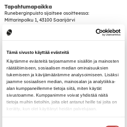
Tapahtumapaikka
Runeberginpuisto sijaitsee osoitteessa:
Mittarinpolku 1, 43100 Saarijärvi
Muutoksista pyritään ilmoittamaan hyvissä ajoin tällä
nettisivulla sekä Saarijärven kaupungin
somekanavilla.
Tämä sivusto käyttää evästeitä
Katso kaikki tapahtumat
Käytämme evästeitä tarjoamamme sisällön ja mainosten
räätälöimiseen, sosiaalisen median ominaisuuksien
tukemiseen ja kävijämäärämme analysoimiseen. Lisäksi
jaamme sosiaalisen median, mainosalan ja analytiikka-
Jaa tapahtuma:
alan kumppaneillemme tietoja siitä, miten käytät
sivustoamme. Kumppanimme voivat yhdistää näitä
Facebook
tietoja muihin tietoihin, joita olet antanut heille tai joita on
Twitter
kerätty, kun olet käyttänyt heidän palvelujaan.
Linkedin
Suostumuksen