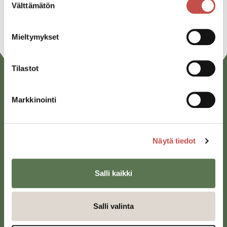
Välttämätön
URL
valinta
Mieltymykset
Tilastot
Markkinointi
Näytä tiedot
Saarijärven kaupunki
Sivulantie 11, PL 13
Salli kaikki
43100 Saarijärvi
kirjaamo@saarijarvi.fi
Salli valinta
Karttapalvelu