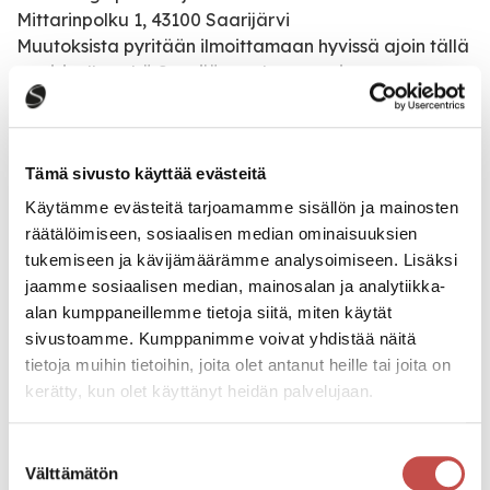
Mittarinpolku 1, 43100 Saarijärvi
Muutoksista pyritään ilmoittamaan hyvissä ajoin tällä
nettisivulla sekä Saarijärven kaupungin
somekanavilla.
Tämä sivusto käyttää evästeitä
Katso kaikki tapahtumat
Käytämme evästeitä tarjoamamme sisällön ja mainosten
räätälöimiseen, sosiaalisen median ominaisuuksien
tukemiseen ja kävijämäärämme analysoimiseen. Lisäksi
Jaa tapahtuma:
jaamme sosiaalisen median, mainosalan ja analytiikka-
alan kumppaneillemme tietoja siitä, miten käytät
Facebook
sivustoamme. Kumppanimme voivat yhdistää näitä
Twitter
tietoja muihin tietoihin, joita olet antanut heille tai joita on
kerätty, kun olet käyttänyt heidän palvelujaan.
Linkedin
URL
Suostumuksen
Välttämätön
valinta