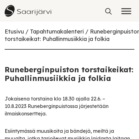
Skip to content
Etusivu
Tapahtumakalenteri
Runeberginpuisto
torstaikeikat: Puhallinmusiikkia ja folkia
Runeberginpuiston torstaikeikat:
Puhallinmusiikkia ja folkia
Jokaisena torstaina klo 18.30 ajalla 22.6. –
10.8.2023 Runeberginpuistossa järjestetään
ilmaiskonsertteja.
Esiintymässä muusikoita ja bändejä, meiltä ja
muualta, jotka tarjoilevat musiikkia laidasta laitaan.