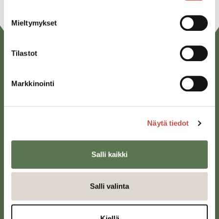
Mieltymykset
Tilastot
Markkinointi
Näytä tiedot
Saarijärven kaupunki
Sivulantie 11, PL 13
43100 Saarijärvi
Salli kaikki
kirjaamo@saarijarvi.fi
Salli valinta
Karttapalvelu
Kiellä