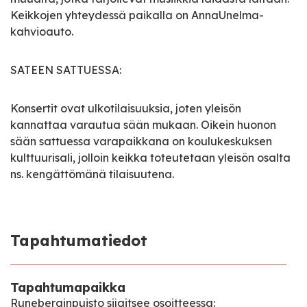
Keikkojen yhteydessä paikalla on AnnaUnelma-
kahvioauto.
SATEEN SATTUESSA:
Konsertit ovat ulkotilaisuuksia, joten yleisön
kannattaa varautua sään mukaan. Oikein huonon
sään sattuessa varapaikkana on koulukeskuksen
kulttuurisali, jolloin keikka toteutetaan yleisön osalta
ns. kengättömänä tilaisuutena.
Tapahtumatiedot
Tapahtumapaikka
Runeberginpuisto sijaitsee osoitteessa: