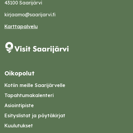
43100 Saarijärvi
kirjaamo@saarijarvi.fi
Karttapalvelu
Oikopolut
Kotiin meille Saarijärvelle
Tapahtumakalenteri
Asiointipiste
Esityslistat ja pöytäkirjat
Kuulutukset