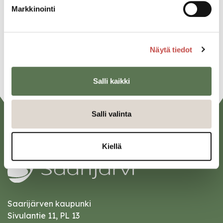
Markkinointi
Twitter
Linkedin
Näytä tiedot
URL
Salli kaikki
Salli valinta
Kiellä
Saarijärven kaupunki
Sivulantie 11, PL 13