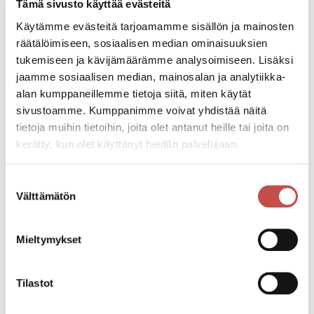
Tapahtuman järjestäjä
Tämä sivusto käyttää evästeitä
Saarijärven maa- ja kotitalousnaiset
Käytämme evästeitä tarjoamamme sisällön ja mainosten
räätälöimiseen, sosiaalisen median ominaisuuksien
Tapahtumapaikka
tukemiseen ja kävijämäärämme analysoimiseen. Lisäksi
Kokkolantie 886, 43250 Kolkanlahti
jaamme sosiaalisen median, mainosalan ja analytiikka-
alan kumppaneillemme tietoja siitä, miten käytät
sivustoamme. Kumppanimme voivat yhdistää näitä
Voit kulkea matkan nuotiopaikalle oman porukan
tietoja muihin tietoihin, joita olet antanut heille tai joita on
kanssa, yksin tai yhdessä Saarijärven maa- ja
kerätty, kun olet käyttänyt heidän palvelujaan.
kotitalousnaisten kanssa.
Yhteislähtö on klo 12 levähdyspaikalta.
Suostumuksen
Välttämätön
valinta
Katso kaikki tapahtumat
Mieltymykset
Jaa tapahtuma:
Tilastot
Facebook