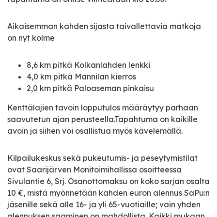
Aikaisemman kahden sijasta taivallettavia matkoja
on nyt kolme
8,6 km pitkä Kolkanlahden lenkki
4,0 km pitkä Mannilan kierros
2,0 km pitkä Paloaseman pinkaisu
Kenttälajien tavoin lopputulos määräytyy parhaan
saavutetun ajan perusteella.Tapahtuma on kaikille
avoin ja siihen voi osallistua myös kävelemällä.
Kilpailukeskus sekä pukeutumis- ja peseytymistilat
ovat Saarijärven Monitoimihallissa osoitteessa
Sivulantie 6, Srj. Osanottomaksu on koko sarjan osalta
10 €, mistä myönnetään kahden euron alennus SaPu:n
jäsenille sekä alle 16- ja yli 65-vuotiaille; vain yhden
alennuksen saaminen on mahdollista. Kaikki mukaan