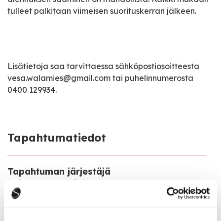
tulleet palkitaan viimeisen suorituskerran jälkeen.
Lisätietoja saa tarvittaessa sähköpostiosoitteesta
vesa.walamies@gmail.com tai puhelinnumerosta
0400 129934.
Tapahtumatiedot
Tapahtuman järjestäjä
SaPu:n kuntourheilujaosto
Tapahtumapaikka
Sivulantie 6, 43100 Saarijärvi