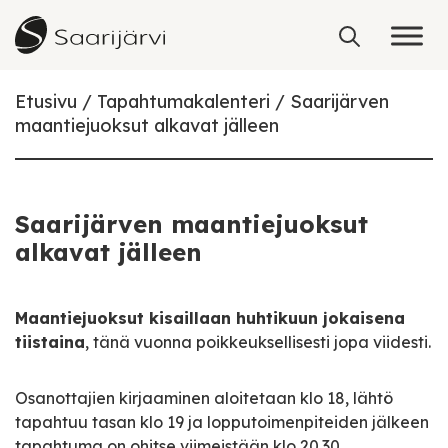
Skip to content
Etusivu
Tapahtumakalenteri
Saarijärven
maantiejuoksut alkavat jälleen
Saarijärven maantiejuoksut
alkavat jälleen
Maantiejuoksut kisaillaan huhtikuun jokaisena
tiistaina
, tänä vuonna poikkeuksellisesti jopa viidesti.
Osanottajien kirjaaminen aloitetaan klo 18, lähtö
tapahtuu tasan klo 19 ja lopputoimenpiteiden jälkeen
tapahtuma on ohitse viimeistään klo 20.30.