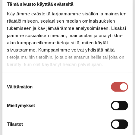
Tämä sivusto käyttää evästeitä
Käytämme evästeitä tarjoamamme sisällön ja mainosten
Pääsymaksu
räätälöimiseen, sosiaalisen median ominaisuuksien
Osanottomaksu on koko sarjan osalta 10 €, mistä
tukemiseen ja kävijämäärämme analysoimiseen. Lisäksi
myönnetään kahden euron alennus SaPu:n jäsenille
jaamme sosiaalisen median, mainosalan ja analytiikka-
sekä alle 16- ja yli 65-vuotiaille; vain yhden
alan kumppaneillemme tietoja siitä, miten käytät
alennuksen saaminen on mahdollista. Kaikki mukaan
sivustoamme. Kumppanimme voivat yhdistää näitä
tulleet palkitaan viimeisen suorituskerran jälkeen.
tietoja muihin tietoihin, joita olet antanut heille tai joita on
kerätty, kun olet käyttänyt heidän palvelujaan.
Tutustu myös
https://www.pullistus.fi/jaostot/kuntourheilu/
Suostumuksen
Välttämätön
valinta
Katso kaikki tapahtumat
Mieltymykset
Jaa tapahtuma:
Tilastot
Facebook