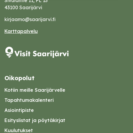
Sivulantie 11, PL 13
43100 Saarijärvi
kirjaamo@saarijarvi.fi
Karttapalvelu
Oikopolut
Kotiin meille Saarijärvelle
Tapahtumakalenteri
Asiointipiste
Esityslistat ja pöytäkirjat
Kuulutukset