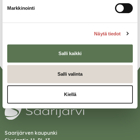
Markkinointi
Twitter
Linkedin
Näytä tiedot
URL
Salli kaikki
Salli valinta
Kiellä
Saarijärven kaupunki