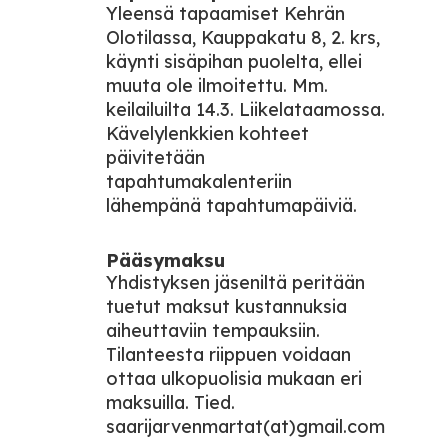
Yleensä tapaamiset Kehrän
Olotilassa, Kauppakatu 8, 2. krs,
käynti sisäpihan puolelta, ellei
muuta ole ilmoitettu. Mm.
keilailuilta 14.3. Liikelataamossa.
Kävelylenkkien kohteet
päivitetään
tapahtumakalenteriin
lähempänä tapahtumapäiviä.
Pääsymaksu
Yhdistyksen jäseniltä peritään
tuetut maksut kustannuksia
aiheuttaviin tempauksiin.
Tilanteesta riippuen voidaan
ottaa ulkopuolisia mukaan eri
maksuilla. Tied.
saarijarvenmartat(at)gmail.com