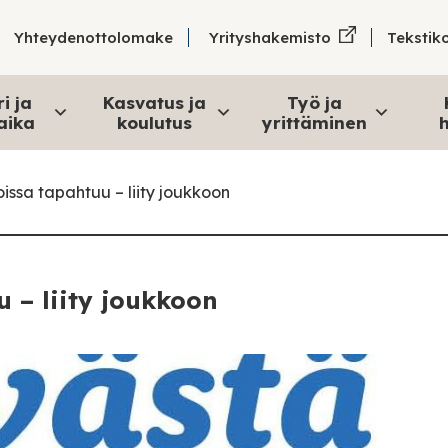
Tekstik
Yhteydenottolomake
Yrityshakemisto
i ja
Kasvatus ja
Työ ja
aika
koulutus
yrittäminen
h
issa tapahtuu – liity joukkoon
 – liity joukkoon