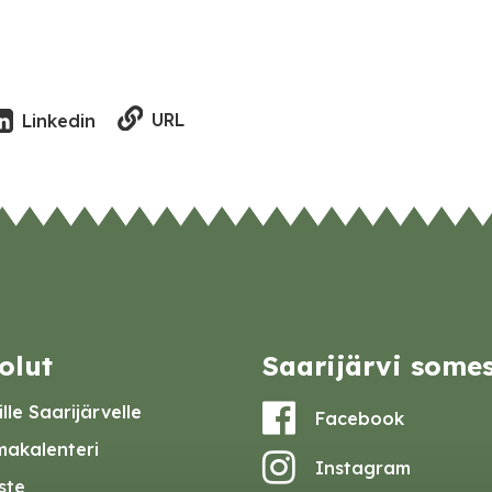
URL
Linkedin
olut
Saarijärvi some
lle Saarijärvelle
Facebook
akalenteri
Instagram
iste