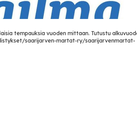
rilaisia tempauksia vuoden mittaan. Tutustu alkuvuo
istykset/saarijarven-martat-ry/saarijarvenmartat-