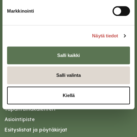
Sivulantie 11, PL 13
Markkinointi
43100 Saarijärvi
kirjaamo@saarijarvi.fi
Näytä tiedot
Karttapalvelu
Salli kaikki
Salli valinta
Oikopolut
Kiellä
Kotiin meille Saarijärvelle
Tapahtumakalenteri
Asiointipiste
Esityslistat ja pöytäkirjat