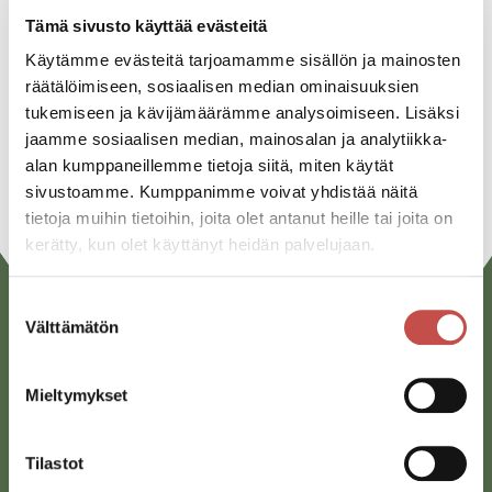
Facebook
Tämä sivusto käyttää evästeitä
Käytämme evästeitä tarjoamamme sisällön ja mainosten
Twitter
räätälöimiseen, sosiaalisen median ominaisuuksien
Linkedin
tukemiseen ja kävijämäärämme analysoimiseen. Lisäksi
jaamme sosiaalisen median, mainosalan ja analytiikka-
URL
alan kumppaneillemme tietoja siitä, miten käytät
sivustoamme. Kumppanimme voivat yhdistää näitä
tietoja muihin tietoihin, joita olet antanut heille tai joita on
kerätty, kun olet käyttänyt heidän palvelujaan.
Suostumuksen
Välttämätön
valinta
Mieltymykset
Tilastot
Saarijärven kaupunki