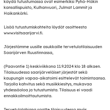
käydä tutustumassa ovat esimerkiksi Pyhä-Häkin
kansallispuisto, Kulhanvuori, Julmat Lammit ja
Haikankärki.
Lisää tutustumiskohteita löydät osoitteesta
www.visitsaarijarvi.fi.
Järjestämme uusille asukkaille tervetulotilaisuuden
Saarijärven Ruustinnassa,
(Paavontie 1) keskiviikkona 11.9.2024 klo 18 alkaen.
Tilaisuudessa saarijärveläiset järjestöt sekä
kaupungin vapaa-aikatoimi esittelevät toimintaansa.
Tarjolla kahvitus sekä musiikkiesitys, mukavaa
yhdessäoloa ja tutustumista. Tilaisuus ei vaadi
ennakkoilmoittautumista.
Tervetulolahjana saatte tilaisuudessa myös