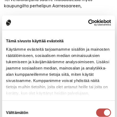
kaupungilta perhelipun Aarresaareen,
Paavonrinteille sekä Museolle. Lämpimästi
tervetuloa!
Ystävällisin terveisin,
Tämä sivusto käyttää evästeitä
Käytämme evästeitä tarjoamamme sisällön ja mainosten
räätälöimiseen, sosiaalisen median ominaisuuksien
Satu Autiosalo
tukemiseen ja kävijämäärämme analysoimiseen. Lisäksi
jaamme sosiaalisen median, mainosalan ja analytiikka-
Kaupungijohtaja
alan kumppaneillemme tietoja siitä, miten käytät
sivustoamme. Kumppanimme voivat yhdistää näitä
tietoja muihin tietoihin, joita olet antanut heille tai joita on
kerätty, kun olet käyttänyt heidän palvelujaan.
Tapahtumatiedot
Suostumuksen
Välttämätön
Tapahtuman järjestäjä
valinta