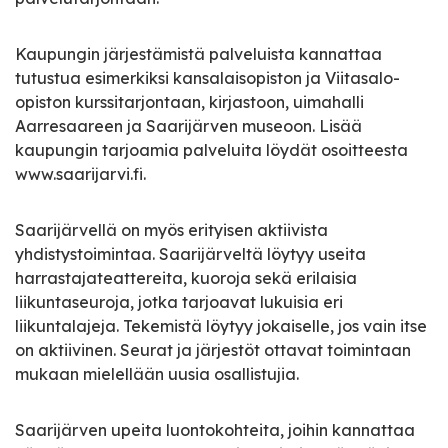
Kaupungin järjestämistä palveluista kannattaa
tutustua esimerkiksi kansalaisopiston ja Viitasalo-
opiston kurssitarjontaan, kirjastoon, uimahalli
Aarresaareen ja Saarijärven museoon. Lisää
kaupungin tarjoamia palveluita löydät osoitteesta
www.saarijarvi.fi.
Saarijärvellä on myös erityisen aktiivista
yhdistystoimintaa. Saarijärveltä löytyy useita
harrastajateattereita, kuoroja sekä erilaisia
liikuntaseuroja, jotka tarjoavat lukuisia eri
liikuntalajeja. Tekemistä löytyy jokaiselle, jos vain itse
on aktiivinen. Seurat ja järjestöt ottavat toimintaan
mukaan mielellään uusia osallistujia.
Saarijärven upeita luontokohteita, joihin kannattaa