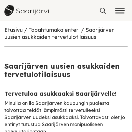
Skip to content
Etusivu
Tapahtumakalenteri
Saarijärven
uusien asukkaiden tervetulotilaisuus
Saarijärven uusien asukkaiden
tervetulotilaisuus
Tervetuloa asukkaaksi Saarijärvelle!
Minulla on ilo Saarijärven kaupungin puolesta
toivottaa teidät lämpimästi tervetulleeksi
Saarijärven uudeksi asukkaaksi. Toivottavasti olet jo
ehtinyt tutustua Saarijärven monipuoliseen
palvelutarjontaan.