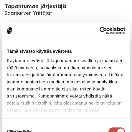
Tapahtuman järjestäjä
Saarijärven Yrittäjät
Tapahtumapaikka
Lukiontie 3, 43100 Saarijärvi
Tämä sivusto käyttää evästeitä
Katso kaikki tapahtumat
Käytämme evästeitä tarjoamamme sisällön ja mainosten
räätälöimiseen, sosiaalisen median ominaisuuksien
tukemiseen ja kävijämäärämme analysoimiseen. Lisäksi
jaamme sosiaalisen median, mainosalan ja analytiikka-
Jaa tapahtuma:
alan kumppaneillemme tietoja siitä, miten käytät
Facebook
sivustoamme. Kumppanimme voivat yhdistää näitä
tietoja muihin tietoihin, joita olet antanut heille tai joita on
Twitter
kerätty, kun olet käyttänyt heidän palvelujaan.
Linkedin
Suostumuksen
URL
Välttämätön