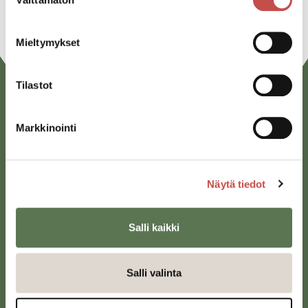
valinta
Mieltymykset
Tilastot
Markkinointi
Näytä tiedot
Saarijärven kaupunki
Sivulantie 11, PL 13
Salli kaikki
43100 Saarijärvi
kirjaamo@saarijarvi.fi
Salli valinta
Karttapalvelu