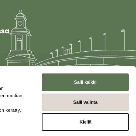
ssa
Salli kaikki
an
sen median,
Salli valinta
on kerätty,
Kiellä