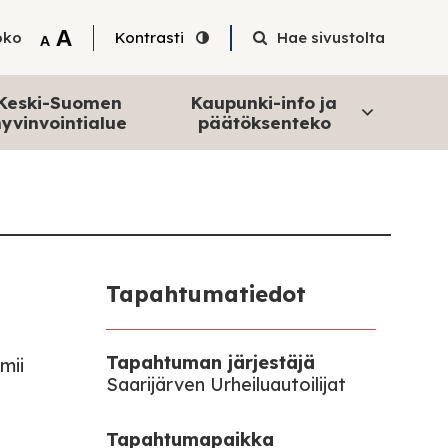
Tekstin suurentaminen
A
oko
Kontrasti
Hae sivustolta
Tekstin pienentäminen
A
Keski-Suomen
Kaupunki-info ja
yvinvointialue
päätöksenteko
Tapahtumatiedot
Tapahtuman järjestäjä
mii
Saarijärven Urheiluautoilijat
Tapahtumapaikka