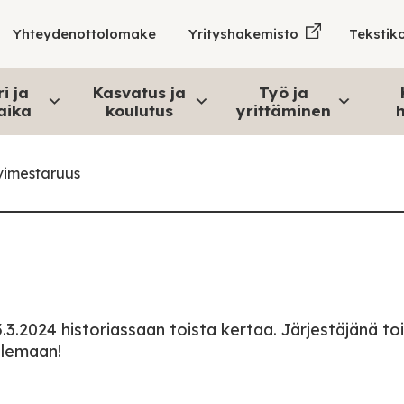
Tekstik
Yhteydenottolomake
Yrityshakemisto
i ja
Kasvatus ja
Työ ja
aika
koulutus
yrittäminen
h
vimestaruus
.3.2024 historiassaan toista kertaa. Järjestäjänä toi
ailemaan!