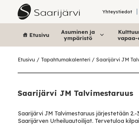
Skip to content
Yhteystiedot
Asuminen ja
Kulttuur
Etusivu
ympäristö
vapaa-
Etusivu
Tapahtumakalenteri
Saarijärvi JM Tal
Saarijärvi JM Talvimestaruus
Saarijärvi JM Talvimestaruus järjestetään 2.-3
Saarijärven Urheiluautoilijat. Tervetuloa kilp