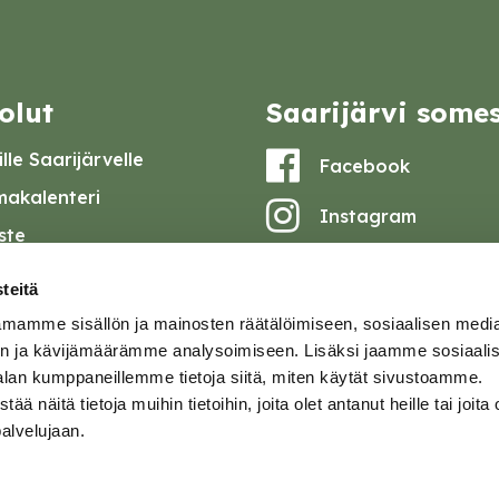
olut
Saarijärvi some
lle Saarijärvelle
Facebook
akalenteri
Instagram
iste
Youtube
at ja pöytäkirjat
teitä
set
mamme sisällön ja mainosten räätälöimiseen, sosiaalisen medi
omake
n ja kävijämäärämme analysoimiseen. Lisäksi jaamme sosiaali
alan kumppaneillemme tietoja siitä, miten käytät sivustoamme.
tavuusseloste
näitä tietoja muihin tietoihin, joita olet antanut heille tai joita 
palvelujaan.
ja