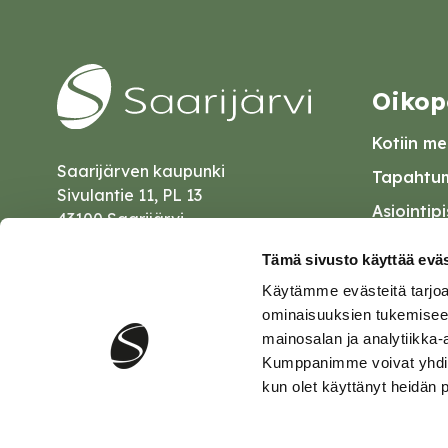
Oikop
Kotiin mei
Saarijärven kaupunki
Tapahtum
Sivulantie 11, PL 13
Asiointip
43100 Saarijärvi
Esityslist
kirjaamo@saarijarvi.fi
Tämä sivusto käyttää eväs
Kuulutuk
Käytämme evästeitä tarjoa
Karttapalvelu
Palautel
ominaisuuksien tukemisee
mainosalan ja analytiikka-
Saavutet
Kumppanimme voivat yhdistää 
kun olet käyttänyt heidän 
Tietosuo