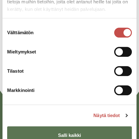
tietoja muihin tietoihin, joita olet antanut heille tai joita on
kerätty, kun olet käyttänyt heidän palvelujaan.
Jaa tapahtuma:
Facebook
Suostumuksen
Välttämätön
valinta
Twitter
Linkedin
Mieltymykset
URL
Tilastot
Markkinointi
Näytä tiedot
Salli kaikki