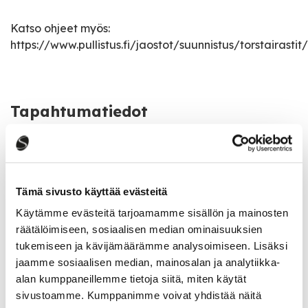
Katso ohjeet myös:
https://www.pullistus.fi/jaostot/suunnistus/torstairastit/
Tapahtumatiedot
Tapahtuman järjestäjä
Saarijärven Pullistus, suunnistusjaosto
Tämä sivusto käyttää evästeitä
Pääsymaksu
Käytämme evästeitä tarjoamamme sisällön ja mainosten
Kertamaksu jäsen 6/ ei-jäsen 7€
räätälöimiseen, sosiaalisen median ominaisuuksien
tukemiseen ja kävijämäärämme analysoimiseen. Lisäksi
jaamme sosiaalisen median, mainosalan ja analytiikka-
Katso kaikki tapahtumat
alan kumppaneillemme tietoja siitä, miten käytät
sivustoamme. Kumppanimme voivat yhdistää näitä