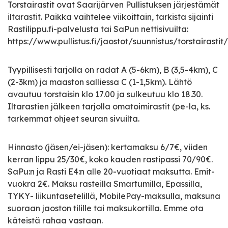
Torstairastit ovat Saarijärven Pullistuksen järjestämät
iltarastit. Paikka vaihtelee viikoittain, tarkista sijainti
Rastilippu.fi-palvelusta tai SaPun nettisivuilta:
https://www.pullistus.fi/jaostot/suunnistus/torstairastit/
Tyypillisesti tarjolla on radat A (5-6km), B (3,5-4km), C
(2-3km) ja maaston salliessa C (1-1,5km). Lähtö
avautuu torstaisin klo 17.00 ja sulkeutuu klo 18.30.
Iltarastien jälkeen tarjolla omatoimirastit (pe-la, ks.
tarkemmat ohjeet seuran sivuilta.
Hinnasto (jäsen/ei-jäsen): kertamaksu 6/7€, viiden
kerran lippu 25/30€, koko kauden rastipassi 70/90€.
SaPu:n ja Rasti E4:n alle 20-vuotiaat maksutta. Emit-
vuokra 2€. Maksu rasteilla Smartumilla, Epassilla,
TYKY- liikuntasetelillä, MobilePay-maksulla, maksuna
suoraan jaoston tilille tai maksukortilla. Emme ota
käteistä rahaa vastaan.