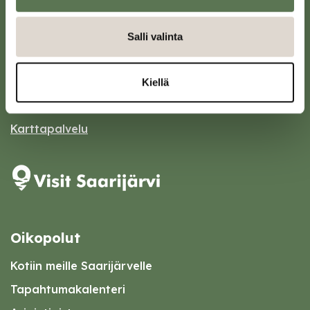
Salli valinta
Saarijärven kaupunki
Sivulantie 11, PL 13
43100 Saarijärvi
Kiellä
kirjaamo@saarijarvi.fi
Karttapalvelu
Oikopolut
Kotiin meille Saarijärvelle
Tapahtumakalenteri