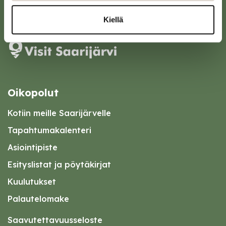
Karttapalvelu
Kiellä
Oikopolut
Kotiin meille Saarijärvelle
Tapahtumakalenteri
Asiointipiste
Esityslistat ja pöytäkirjat
Kuulutukset
Palautelomake
Saavutettavuusseloste