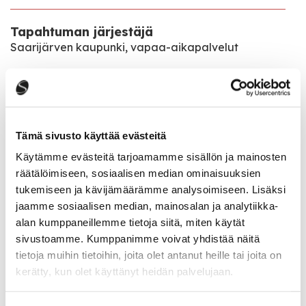
Tapahtuman järjestäjä
Saarijärven kaupunki, vapaa-aikapalvelut
Tapahtumapaikka
Sivulantie 11
43100 Saarijärvi
Tämä sivusto käyttää evästeitä
Käytämme evästeitä tarjoamamme sisällön ja mainosten
Katso kaikki tapahtumat
räätälöimiseen, sosiaalisen median ominaisuuksien
tukemiseen ja kävijämäärämme analysoimiseen. Lisäksi
jaamme sosiaalisen median, mainosalan ja analytiikka-
alan kumppaneillemme tietoja siitä, miten käytät
Jaa tapahtuma:
sivustoamme. Kumppanimme voivat yhdistää näitä
Facebook
tietoja muihin tietoihin, joita olet antanut heille tai joita on
kerätty, kun olet käyttänyt heidän palvelujaan.
Twitter
Linkedin