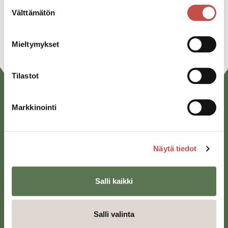
Suostumuksen
Välttämätön
valinta
URL
Mieltymykset
Tilastot
Markkinointi
Näytä tiedot
Saarijärven kaupunki
Salli kaikki
Sivulantie 11, PL 13
43100 Saarijärvi
Salli valinta
kirjaamo@saarijarvi.fi