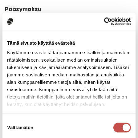
Pääsymaksu
20€
Katso kaikki tapahtumat
Tämä sivusto käyttää evästeitä
Käytämme evästeitä tarjoamamme sisällön ja mainosten
räätälöimiseen, sosiaalisen median ominaisuuksien
Jaa tapahtuma:
tukemiseen ja kävijämäärämme analysoimiseen. Lisäksi
jaamme sosiaalisen median, mainosalan ja analytiikka-
Facebook
alan kumppaneillemme tietoja siitä, miten käytät
Twitter
sivustoamme. Kumppanimme voivat yhdistää näitä
tietoja muihin tietoihin, joita olet antanut heille tai joita on
Linkedin
kerätty, kun olet käyttänyt heidän palvelujaan.
URL
Suostumuksen
Välttämätön
valinta