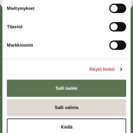
Mieltymykset
Tilastot
Markkinointi
Saarijärven kaupunki
Näytä tiedot
Sivulantie 11, PL 13
43100 Saarijärvi
Salli kaikki
kirjaamo@saarijarvi.fi
Karttapalvelu
Salli valinta
Kiellä