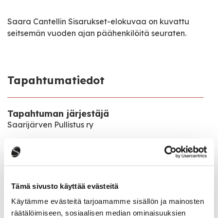
Saara Cantellin Sisarukset-elokuvaa on kuvattu
seitsemän vuoden ajan päähenkilöitä seuraten.
Tapahtumatiedot
Tapahtuman järjestäjä
Saarijärven Pullistus ry
Tapahtumapaikka
Sivulantie 11
Tämä sivusto käyttää evästeitä
Pääsymaksu
11€
Käytämme evästeitä tarjoamamme sisällön ja mainosten
räätälöimiseen, sosiaalisen median ominaisuuksien