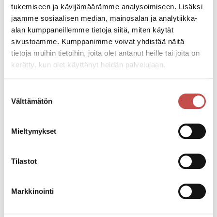
tukemiseen ja kävijämäärämme analysoimiseen. Lisäksi
Pe 03.11. klo 19
jaamme sosiaalisen median, mainosalan ja analytiikka-
Su 5.11. klo 17
alan kumppaneillemme tietoja siitä, miten käytät
Ti 7.11.klo 19
sivustoamme. Kumppanimme voivat yhdistää näitä
Ke 8.11.klo 19
tietoja muihin tietoihin, joita olet antanut heille tai joita on
kerätty, kun olet käyttänyt heidän palvelujaan.
Katso kaikki tapahtumat
Suostumuksen
Välttämätön
valinta
Jaa tapahtuma:
Mieltymykset
Facebook
Twitter
Tilastot
Linkedin
Markkinointi
URL