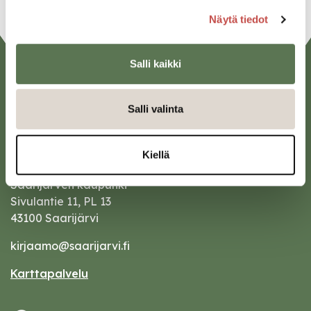
Näytä tiedot
Salli kaikki
Salli valinta
Kiellä
Saarijärven kaupunki
Sivulantie 11, PL 13
43100 Saarijärvi
kirjaamo@saarijarvi.fi
Karttapalvelu