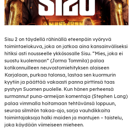
Sisu 2 on täydellä rähinällä eteenpäin vyöryvä
toimintaelokuva, joka on jatkoa aina kansainväliseksi
hitiksi asti nousseelle ykkösosalle Sisu. “Mies, joka ei
suostu kuolemaan” (Jorma Tommila) palaa
kotikonnuilleen neuvostomiehityksen alaiseen
Karjalaan, purkaa talonsa, lastaa sen kuormurin
kyytiin ja päättää vakaasti panna pirttinsä taas
pystyyn Suomen puolelle. Kun hänen perheensä
surmannut puna-armeijan komentaja (Stephen Lang)
palaa vimmalla hoitamaan tehtävänsä loppuun,
seuraa silmitön takaa-ajo, sarja vauhdikkaita
toimintajaksoja halki maiden ja mantujen – taistelu,
joka käydään viimeiseen mieheen.