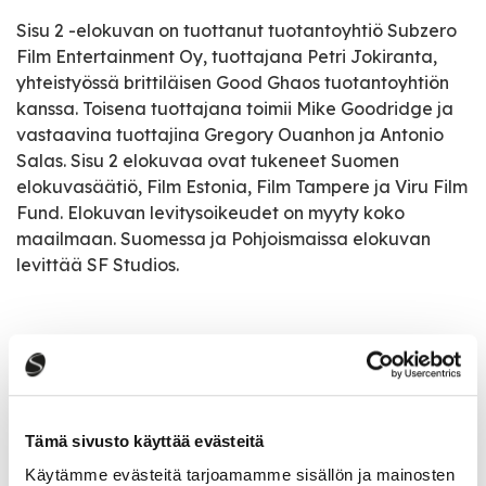
Sisu 2 -elokuvan on tuottanut tuotantoyhtiö Subzero
Film Entertainment Oy, tuottajana Petri Jokiranta,
yhteistyössä brittiläisen Good Ghaos tuotantoyhtiön
kanssa. Toisena tuottajana toimii Mike Goodridge ja
vastaavina tuottajina Gregory Ouanhon ja Antonio
Salas. Sisu 2 elokuvaa ovat tukeneet Suomen
elokuvasäätiö, Film Estonia, Film Tampere ja Viru Film
Fund. Elokuvan levitysoikeudet on myyty koko
maailmaan. Suomessa ja Pohjoismaissa elokuvan
levittää SF Studios.
Tapahtumatiedot
Tapahtuman järjestäjä
Tämä sivusto käyttää evästeitä
Saarijärven Pullistus ry
Käytämme evästeitä tarjoamamme sisällön ja mainosten