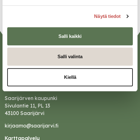
URL
Näytä tiedot
Salli kaikki
Salli valinta
Kiellä
Saarijärven kaupunki
Sivulantie 11, PL 13
43100 Saarijärvi
kirjaamo@saarijarvi.fi
Karttapalvelu