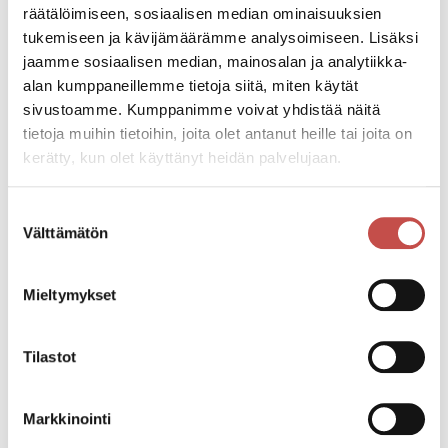
räätälöimiseen, sosiaalisen median ominaisuuksien
Tapahtumapaikka
tukemiseen ja kävijämäärämme analysoimiseen. Lisäksi
Sivulantie 11
jaamme sosiaalisen median, mainosalan ja analytiikka-
alan kumppaneillemme tietoja siitä, miten käytät
sivustoamme. Kumppanimme voivat yhdistää näitä
Pääsymaksu
tietoja muihin tietoihin, joita olet antanut heille tai joita on
10€
kerätty, kun olet käyttänyt heidän palvelujaan.
Katso kaikki tapahtumat
Suostumuksen
Välttämätön
valinta
Mieltymykset
Jaa tapahtuma:
Facebook
Tilastot
Twitter
Linkedin
Markkinointi