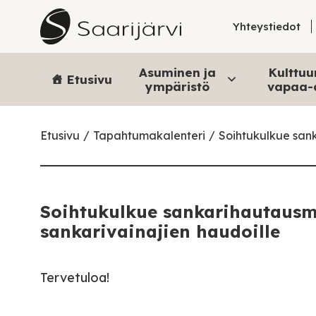
Skip to content
Yhteystiedot
Asuminen ja
Kulttuur
Etusivu
ympäristö
vapaa-
Etusivu
Tapahtumakalenteri
Soihtukulkue sank
Soihtukulkue sankarihautausma
sankarivainajien haudoille
Tervetuloa!