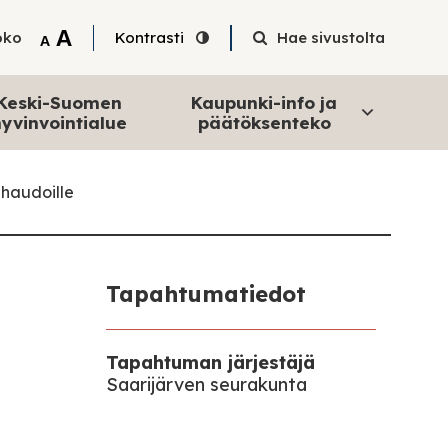
Tekstin suurentaminen
A
oko
Kontrasti
Hae sivustolta
Tekstin pienentäminen
A
Keski-Suomen
Kaupunki-info ja
yvinvointialue
päätöksenteko
 haudoille
Tapahtumatiedot
Tapahtuman järjestäjä
Saarijärven seurakunta