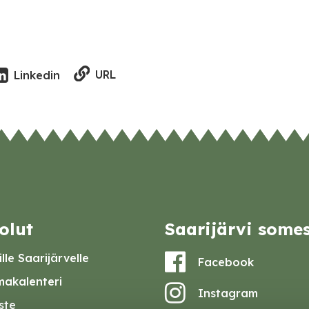
URL
Linkedin
olut
Saarijärvi some
lle Saarijärvelle
Facebook
akalenteri
Instagram
iste