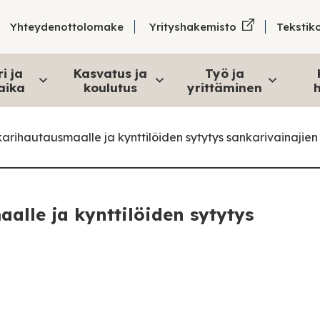
Tekstik
Yhteydenottolomake
Yrityshakemisto
i ja
Kasvatus ja
Työ ja
aika
koulutus
yrittäminen
h
arihautausmaalle ja kynttilöiden sytytys sankarivainajien
alle ja kynttilöiden sytytys