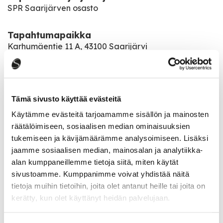
SPR Saarijärven osasto
Tapahtumapaikka
Karhumäentie 11 A, 43100 Saarijärvi
Pääsymaksu
Ei pääsymaksua
Tämä sivusto käyttää evästeitä
Käytämme evästeitä tarjoamamme sisällön ja mainosten
Katso kaikki tapahtumat
räätälöimiseen, sosiaalisen median ominaisuuksien
tukemiseen ja kävijämäärämme analysoimiseen. Lisäksi
jaamme sosiaalisen median, mainosalan ja analytiikka-
alan kumppaneillemme tietoja siitä, miten käytät
Jaa tapahtuma:
sivustoamme. Kumppanimme voivat yhdistää näitä
Facebook
tietoja muihin tietoihin, joita olet antanut heille tai joita on
kerätty, kun olet käyttänyt heidän palvelujaan.
Twitter
Linkedin