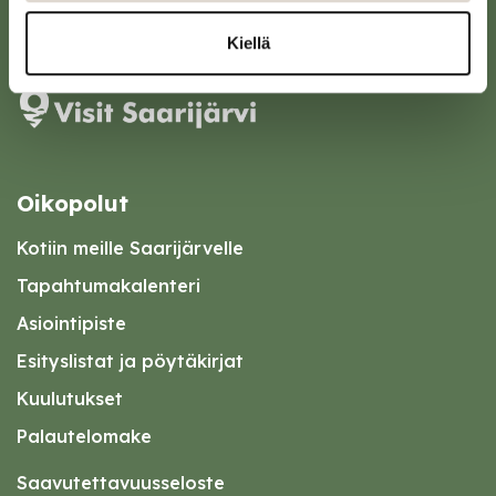
Karttapalvelu
Kiellä
Oikopolut
Kotiin meille Saarijärvelle
Tapahtumakalenteri
Asiointipiste
Esityslistat ja pöytäkirjat
Kuulutukset
Palautelomake
Saavutettavuusseloste