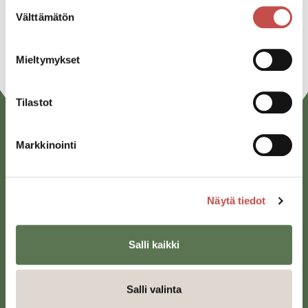
Suostumuksen
Välttämätön
valinta
URL
Mieltymykset
Tilastot
Markkinointi
Näytä tiedot
Saarijärven kaupunki
Salli kaikki
Sivulantie 11, PL 13
43100 Saarijärvi
Salli valinta
kirjaamo@saarijarvi.fi