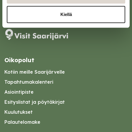
kirjaamo@saarijarvi.fi
Karttapalvelu
Kiellä
Oikopolut
Kotiin meille Saarijärvelle
Tapahtumakalenteri
Asiointipiste
Esityslistat ja pöytäkirjat
Kuulutukset
Palautelomake