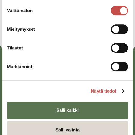
Suostumuksen
Linkedin
Välttämätön
valinta
URL
Mieltymykset
Tilastot
Markkinointi
Näytä tiedot
Saarijärven kaupunki
Salli kaikki
Sivulantie 11, PL 13
43100 Saarijärvi
Salli valinta