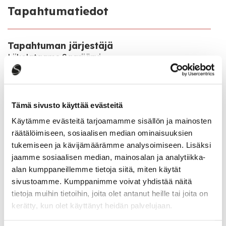
Tapahtumatiedot
Tapahtuman järjestäjä
Liikelataamo Saarijärvi
Tapahtumapaikka
Rentontie 7
Tämä sivusto käyttää evästeitä
Käytämme evästeitä tarjoamamme sisällön ja mainosten
Katso kaikki tapahtumat
räätälöimiseen, sosiaalisen median ominaisuuksien
tukemiseen ja kävijämäärämme analysoimiseen. Lisäksi
jaamme sosiaalisen median, mainosalan ja analytiikka-
alan kumppaneillemme tietoja siitä, miten käytät
Jaa tapahtuma:
sivustoamme. Kumppanimme voivat yhdistää näitä
tietoja muihin tietoihin, joita olet antanut heille tai joita on
Facebook
kerätty, kun olet käyttänyt heidän palvelujaan.
Twitter