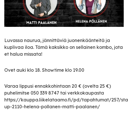
Luvassa naurua, jännittäviä juonenkäänteitä ja
kuplivaa iloa. Tämä kaksikko on sellainen kombo, jota
et halua missata!
Ovet auki klo 18. Showtime klo 19.00
Varaa lippusi ennakkohintaan 20 € (ovelta 25 €)
puhelimitse 050 339 8747 tai verkkokaupasta
https://kauppa.liikelataamo.fi/pd/tapahtumat/257/st
up-2110-helena-pollanen-matti-paalanen/