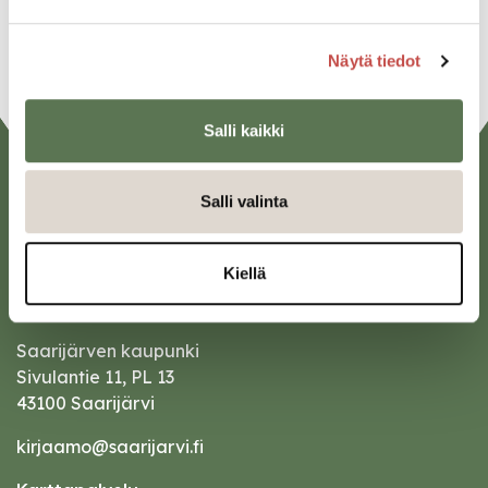
URL
Näytä tiedot
Salli kaikki
Salli valinta
Kiellä
Saarijärven kaupunki
Sivulantie 11, PL 13
43100 Saarijärvi
kirjaamo@saarijarvi.fi