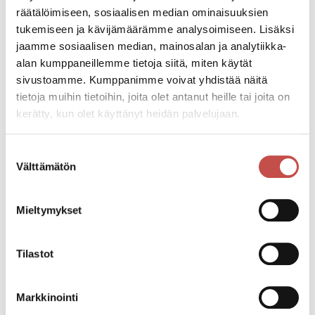
räätälöimiseen, sosiaalisen median ominaisuuksien
Tapahtumapaikka
tukemiseen ja kävijämäärämme analysoimiseen. Lisäksi
Rentontie 7
jaamme sosiaalisen median, mainosalan ja analytiikka-
43100 Saarijärvi
alan kumppaneillemme tietoja siitä, miten käytät
sivustoamme. Kumppanimme voivat yhdistää näitä
Pääsymaksu
tietoja muihin tietoihin, joita olet antanut heille tai joita on
26,90 €
kerätty, kun olet käyttänyt heidän palvelujaan.
Suostumuksen
Katso kaikki tapahtumat
Välttämätön
valinta
Mieltymykset
Jaa tapahtuma:
Facebook
Tilastot
Twitter
Linkedin
Markkinointi