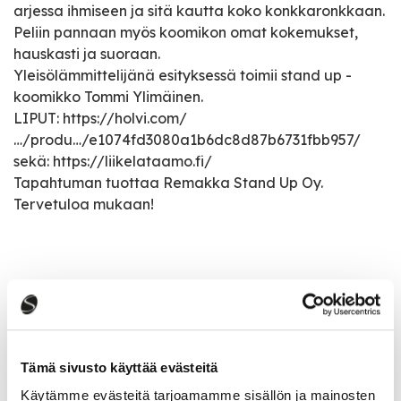
arjessa ihmiseen ja sitä kautta koko konkkaronkkaan.
Peliin pannaan myös koomikon omat kokemukset,
hauskasti ja suoraan.
Yleisölämmittelijänä esityksessä toimii stand up -
koomikko Tommi Ylimäinen.
LIPUT: https://holvi.com/
…/produ…/e1074fd3080a1b6dc8d87b6731fbb957/
sekä: https://liikelataamo.fi/
Tapahtuman tuottaa Remakka Stand Up Oy.
Tervetuloa mukaan!
Tapahtumatiedot
Tapahtuman järjestäjä
Tämä sivusto käyttää evästeitä
Liikelataamo Saarijärvi
Käytämme evästeitä tarjoamamme sisällön ja mainosten