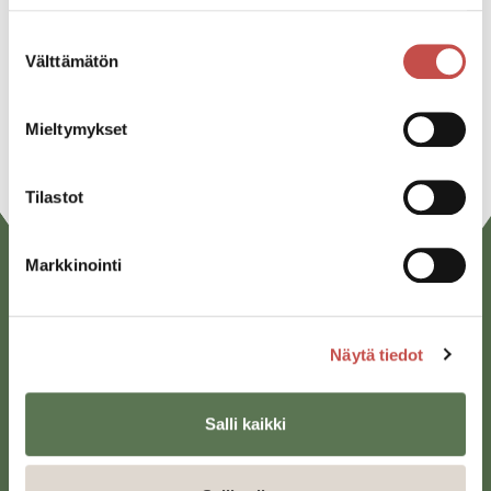
Twitter
Suostumuksen
Välttämätön
valinta
Linkedin
URL
Mieltymykset
Tilastot
Markkinointi
Näytä tiedot
Salli kaikki
Saarijärven kaupunki
Sivulantie 11, PL 13