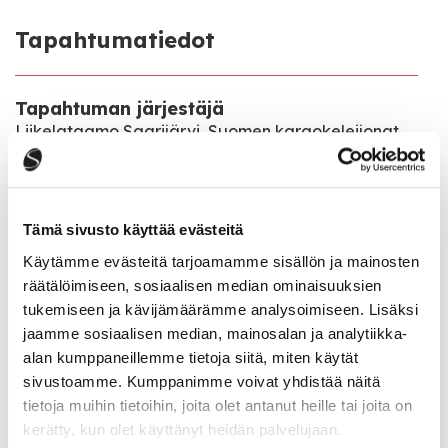
Tapahtumatiedot
Tapahtuman järjestäjä
Liikelataamo Saarijärvi, Suomen karaokeleijonat
Tapahtumapaikka
Rentontie 7
Tämä sivusto käyttää evästeitä
43100 Saarijärvi
Käytämme evästeitä tarjoamamme sisällön ja mainosten
räätälöimiseen, sosiaalisen median ominaisuuksien
Katso kaikki tapahtumat
tukemiseen ja kävijämäärämme analysoimiseen. Lisäksi
jaamme sosiaalisen median, mainosalan ja analytiikka-
alan kumppaneillemme tietoja siitä, miten käytät
sivustoamme. Kumppanimme voivat yhdistää näitä
Jaa tapahtuma:
tietoja muihin tietoihin, joita olet antanut heille tai joita on
Facebook
kerätty, kun olet käyttänyt heidän palvelujaan.