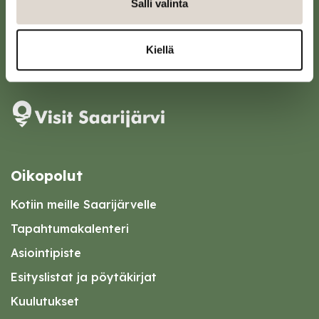
Salli valinta
43100 Saarijärvi
kirjaamo@saarijarvi.fi
Kiellä
Karttapalvelu
Oikopolut
Kotiin meille Saarijärvelle
Tapahtumakalenteri
Asiointipiste
Esityslistat ja pöytäkirjat
Kuulutukset