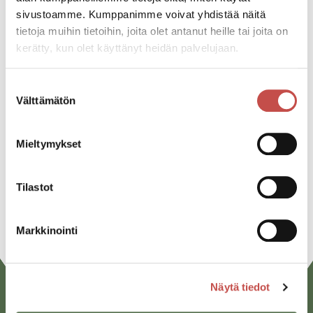
sivustoamme. Kumppanimme voivat yhdistää näitä
Katso kaikki tapahtumat
tietoja muihin tietoihin, joita olet antanut heille tai joita on
kerätty, kun olet käyttänyt heidän palvelujaan.
Jaa tapahtuma:
Suostumuksen
Välttämätön
valinta
Facebook
Twitter
Mieltymykset
Linkedin
Tilastot
URL
Markkinointi
Näytä tiedot