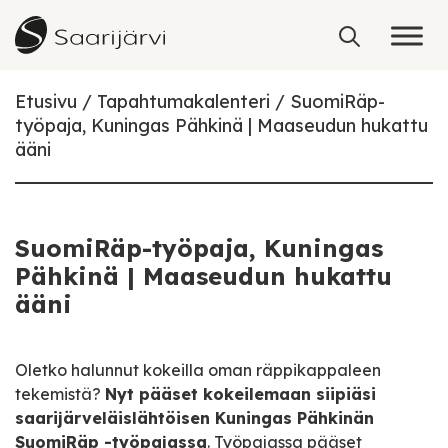
Skip to content
Etusivu
Tapahtumakalenteri
SuomiRäp-
työpaja, Kuningas Pähkinä | Maaseudun hukattu
ääni
SuomiRäp-työpaja, Kuningas
Pähkinä | Maaseudun hukattu
ääni
Oletko halunnut kokeilla oman räppikappaleen
tekemistä?
Nyt pääset kokeilemaan siipiäsi
saarijärveläislähtöisen Kuningas Pähkinän
SuomiRäp -työpajassa
. Työpajassa pääset