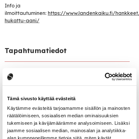
Info ja
ilmoittautuminen:
https://www.landenkaiku.fi/hankke
hukattu-aani/
Tapahtumatiedot
Tapahtuman järjestäjä
Landen kaiku ry
Tapahtumapaikka
Tämä sivusto käyttää evästeitä
Lukiontie 3, 43100 Saarijärvi
Käytämme evästeitä tarjoamamme sisällön ja mainosten
räätälöimiseen, sosiaalisen median ominaisuuksien
Pääsymaksu
tukemiseen ja kävijämäärämme analysoimiseen. Lisäksi
Osallistuminen on maksutonta
jaamme sosiaalisen median, mainosalan ja analytiikka-
alan kumppaneillemme tietoja siitä, miten käytät