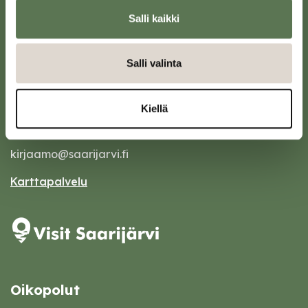
Salli kaikki
Salli valinta
Saarijärven kaupunki
Kiellä
Sivulantie 11, PL 13
43100 Saarijärvi
kirjaamo@saarijarvi.fi
Karttapalvelu
Oikopolut