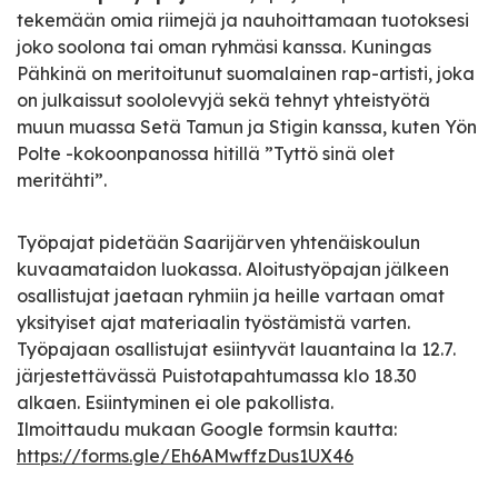
tekemään omia riimejä ja nauhoittamaan tuotoksesi
joko soolona tai oman ryhmäsi kanssa. Kuningas
Pähkinä on meritoitunut suomalainen rap-artisti, joka
on julkaissut soololevyjä sekä tehnyt yhteistyötä
muun muassa Setä Tamun ja Stigin kanssa, kuten Yön
Polte -kokoonpanossa hitillä ”Tyttö sinä olet
meritähti”.
Työpajat pidetään Saarijärven yhtenäiskoulun
kuvaamataidon luokassa. Aloitustyöpajan jälkeen
osallistujat jaetaan ryhmiin ja heille vartaan omat
yksityiset ajat materiaalin työstämistä varten.
Työpajaan osallistujat esiintyvät lauantaina la 12.7.
järjestettävässä Puistotapahtumassa klo 18.30
alkaen. Esiintyminen ei ole pakollista.
Ilmoittaudu mukaan Google formsin kautta:
https://forms.gle/Eh6AMwffzDus1UX46