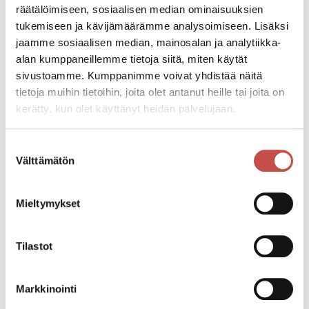
räätälöimiseen, sosiaalisen median ominaisuuksien
Tapahtumapaikka
tukemiseen ja kävijämäärämme analysoimiseen. Lisäksi
Sivulantie 11
jaamme sosiaalisen median, mainosalan ja analytiikka-
alan kumppaneillemme tietoja siitä, miten käytät
sivustoamme. Kumppanimme voivat yhdistää näitä
Pääsymaksu
tietoja muihin tietoihin, joita olet antanut heille tai joita on
9€
kerätty, kun olet käyttänyt heidän palvelujaan.
Katso kaikki tapahtumat
Suostumuksen
Välttämätön
valinta
Mieltymykset
Jaa tapahtuma:
Facebook
Tilastot
Twitter
Linkedin
Markkinointi