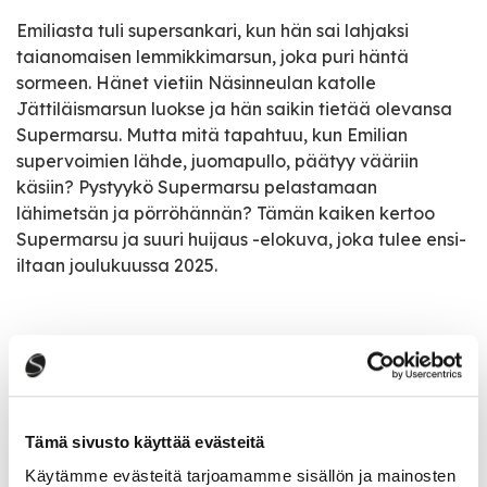
Emiliasta tuli supersankari, kun hän sai lahjaksi
taianomaisen lemmikkimarsun, joka puri häntä
sormeen. Hänet vietiin Näsinneulan katolle
Jättiläismarsun luokse ja hän saikin tietää olevansa
Supermarsu. Mutta mitä tapahtuu, kun Emilian
supervoimien lähde, juomapullo, päätyy vääriin
käsiin? Pystyykö Supermarsu pelastamaan
lähimetsän ja pörröhännän? Tämän kaiken kertoo
Supermarsu ja suuri huijaus -elokuva, joka tulee ensi-
iltaan joulukuussa 2025.
Tapahtumatiedot
Tapahtuman järjestäjä
Tämä sivusto käyttää evästeitä
Saarijärven Pullistus ry/Kisakino
Käytämme evästeitä tarjoamamme sisällön ja mainosten