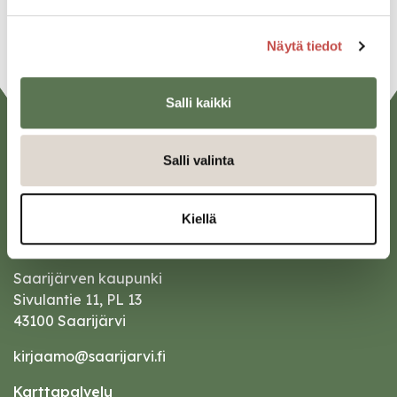
URL
Näytä tiedot
Salli kaikki
Salli valinta
Kiellä
Saarijärven kaupunki
Sivulantie 11, PL 13
43100 Saarijärvi
kirjaamo@saarijarvi.fi
Karttapalvelu