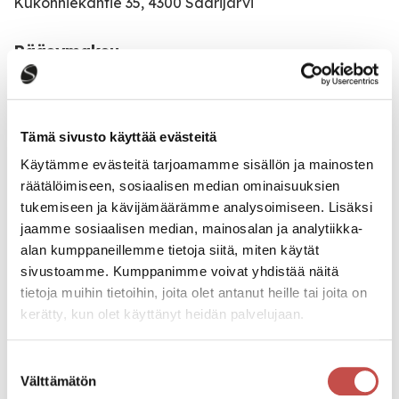
Kukonhiekantie 35, 4300 Saarijärvi
Pääsymaksu
20€
Katso kaikki tapahtumat
Tämä sivusto käyttää evästeitä
Käytämme evästeitä tarjoamamme sisällön ja mainosten
räätälöimiseen, sosiaalisen median ominaisuuksien
tukemiseen ja kävijämäärämme analysoimiseen. Lisäksi
Jaa tapahtuma:
jaamme sosiaalisen median, mainosalan ja analytiikka-
Facebook
alan kumppaneillemme tietoja siitä, miten käytät
sivustoamme. Kumppanimme voivat yhdistää näitä
Twitter
tietoja muihin tietoihin, joita olet antanut heille tai joita on
kerätty, kun olet käyttänyt heidän palvelujaan.
Linkedin
URL
Suostumuksen
Välttämätön
valinta