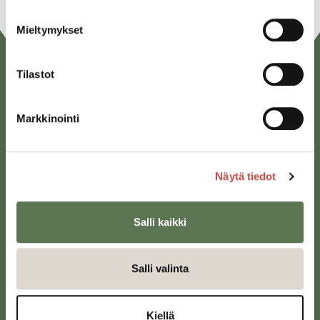
Mieltymykset
Tilastot
Markkinointi
Näytä tiedot
Saarijärven kaupunki
Sivulantie 11, PL 13
43100 Saarijärvi
Salli kaikki
kirjaamo@saarijarvi.fi
Salli valinta
Karttapalvelu
Kiellä