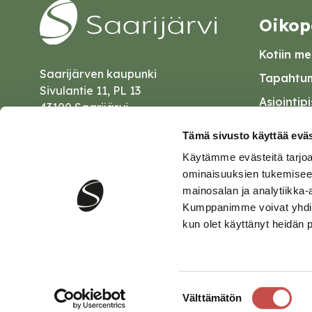
Oikop
Kotiin mei
Saarijärven kaupunki
Tapahtum
Sivulantie 11, PL 13
Asiointip
43100 Saarijärvi
Esityslist
kirjaamo@saarijarvi.fi
Tämä sivusto käyttää eväs
Kuulutuk
Käytämme evästeitä tarjoa
Karttapalvelu
Palautel
ominaisuuksien tukemisee
mainosalan ja analytiikka-
Saavutet
Kumppanimme voivat yhdistää 
kun olet käyttänyt heidän 
Tietosuo
Suostumuksen
Välttämätön
valinta