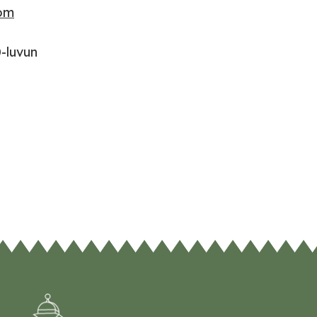
rom
-luvun