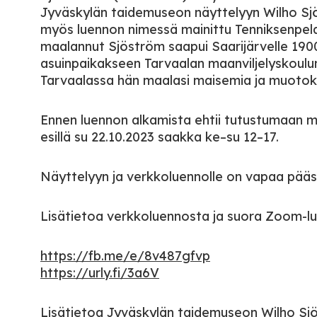
Jyväskylän taidemuseon näyttelyyn Wilho Sjö
myös luennon nimessä mainittu Tenniksenpelaa
maalannut Sjöström saapui Saarijärvelle 1900-
asuinpaikakseen Tarvaalan maanviljelyskoulun
Tarvaalassa hän maalasi maisemia ja muotok
Ennen luennon alkamista ehtii tutustumaan my
esillä su 22.10.2023 saakka ke–su 12–17.
Näyttelyyn ja verkkoluennolle on vapaa pääs
Lisätietoa verkkoluennosta ja suora Zoom-lue
https://fb.me/e/8v487gfvp
https://urly.fi/3a6V
Lisätietoa Jyväskylän taidemuseon Wilho Sjö