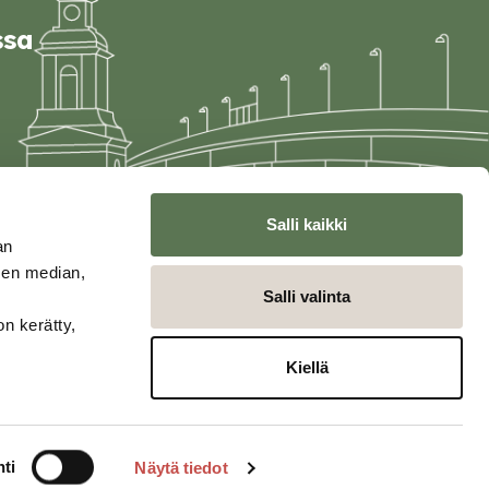
ssa
Salli kaikki
an
sen median,
Salli valinta
on kerätty,
Kiellä
ti
Näytä tiedot