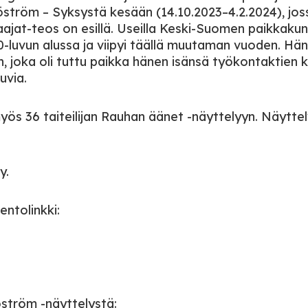
ström – Syksystä kesään (14.10.2023–4.2.2024), jos
jat-teos on esillä. Useilla Keski-Suomen paikkakunn
luvun alussa ja viipyi täällä muutaman vuoden. Hän 
, joka oli tuttu paikka hänen isänsä työkontaktien k
uvia.
ös 36 taiteilijan Rauhan äänet -näyttelyyn. Näytte
y.
ntolinkki:
ström -näyttelystä: