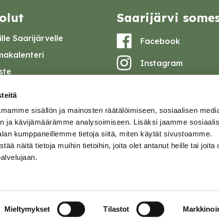
olut
Saarijärvi some
lle Saarijärvelle
Facebook
akalenteri
Instagram
iste
Youtube
at ja pöytäkirjat
teitä
set
mamme sisällön ja mainosten räätälöimiseen, sosiaalisen medi
omake
n ja kävijämäärämme analysoimiseen. Lisäksi jaamme sosiaali
alan kumppaneillemme tietoja siitä, miten käytät sivustoamme.
tavuusseloste
näitä tietoja muihin tietoihin, joita olet antanut heille tai joita 
palvelujaan.
ja
Mieltymykset
Tilastot
Markkinoin