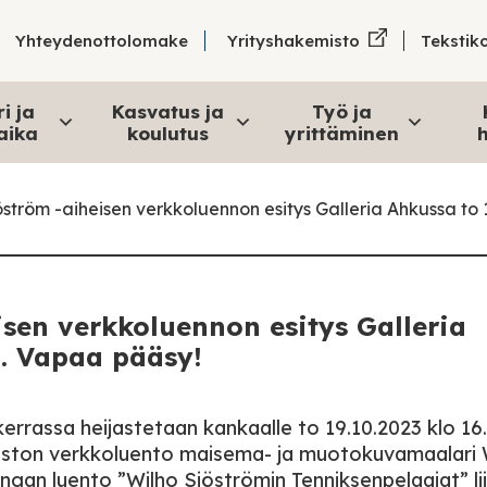
Tekstik
Yhteydenottolomake
Yrityshakemisto
i ja
Kasvatus ja
Työ ja
aika
koulutus
yrittäminen
h
jöström -aiheisen verkkoluennon esitys Galleria Ahkussa to 
eisen verkkoluennon esitys Galleria
0. Vapaa pääsy!
kerrassa heijastetaan kankaalle to 19.10.2023 klo 16
piston verkkoluento maisema- ja muotokuvamaalari 
angan luento ”Wilho Sjöströmin Tenniksenpelaajat” li