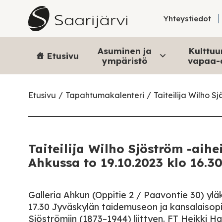
Skip to content
Yhteystiedot
Asuminen ja
Kulttuur
Etusivu
ympäristö
vapaa-
Etusivu
Tapahtumakalenteri
Taiteilija Wilho S
Taiteilija Wilho Sjöström -aih
Ahkussa to 19.10.2023 klo 16.3
Galleria Ahkun (Oppitie 2 / Paavontie 30) ylä
17.30 Jyväskylän taidemuseon ja kansalaiso
Sjöströmiin (1873–1944) liittyen. FT Heikki H