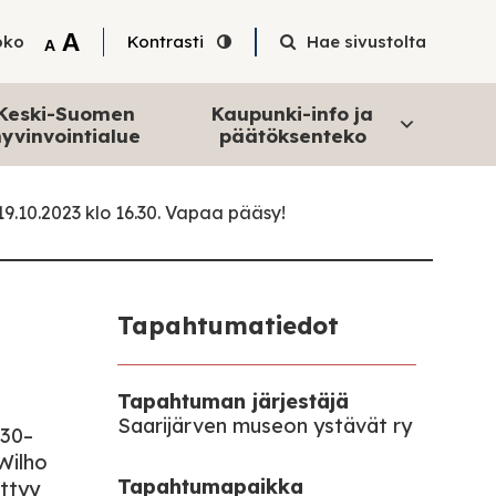
Tekstin suurentaminen
A
oko
Kontrasti
Hae sivustolta
Tekstin pienentäminen
A
Keski-Suomen
Kaupunki-info ja
yvinvointialue
päätöksenteko
19.10.2023 klo 16.30. Vapaa pääsy!
Tapahtumatiedot
Tapahtuman järjestäjä
Saarijärven museon ystävät ry
.30–
Wilho
Tapahtumapaikka
ittyy