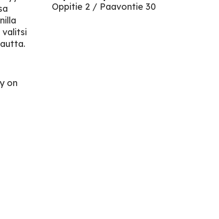
Oppitie 2 / Paavontie 30
sa
illa
valitsi
autta.
ly on