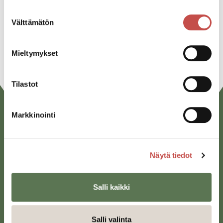
Suostumuksen
Linkedin
Välttämätön
valinta
URL
Mieltymykset
Tilastot
Markkinointi
Näytä tiedot
Salli kaikki
Saarijärven kaupunki
Sivulantie 11, PL 13
43100 Saarijärvi
Salli valinta