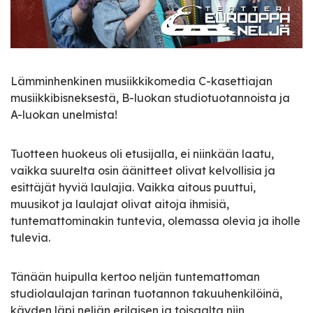
Lämminhenkinen musiikkikomedia C-kasettiajan
musiikkibisneksestä, B-luokan studiotuotannoista ja
A-luokan unelmista!
Tuotteen huokeus oli etusijalla, ei niinkään laatu,
vaikka suurelta osin äänitteet olivat kelvollisia ja
esittäjät hyviä laulajia. Vaikka aitous puuttui,
muusikot ja laulajat olivat aitoja ihmisiä,
tuntemattominakin tuntevia, olemassa olevia ja iholle
tulevia.
Tänään huipulla kertoo neljän tuntemattoman
studiolaulajan tarinan tuotannon takuuhenkilöinä,
käyden läpi neljän erilaisen ja toisaalta niin