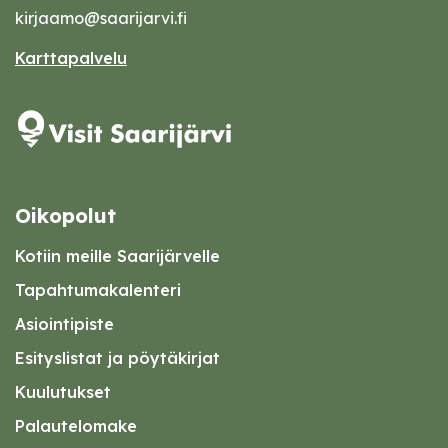
kirjaamo@saarijarvi.fi
Karttapalvelu
Oikopolut
Kotiin meille Saarijärvelle
Tapahtumakalenteri
Asiointipiste
Esityslistat ja pöytäkirjat
Kuulutukset
Palautelomake