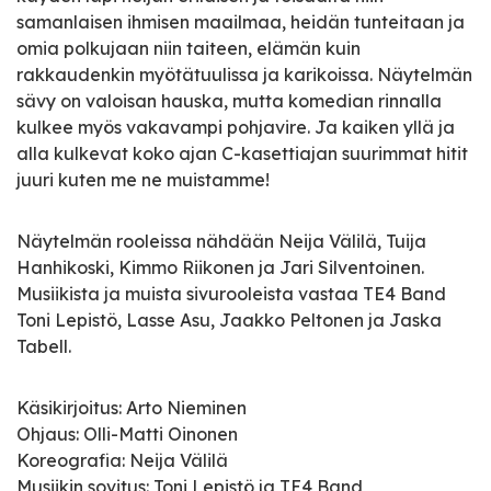
samanlaisen ihmisen maailmaa, heidän tunteitaan ja
omia polkujaan niin taiteen, elämän kuin
rakkaudenkin myötätuulissa ja karikoissa. Näytelmän
sävy on valoisan hauska, mutta komedian rinnalla
kulkee myös vakavampi pohjavire. Ja kaiken yllä ja
alla kulkevat koko ajan C-kasettiajan suurimmat hitit
juuri kuten me ne muistamme!
Näytelmän rooleissa nähdään Neija Välilä, Tuija
Hanhikoski, Kimmo Riikonen ja Jari Silventoinen.
Musiikista ja muista sivurooleista vastaa TE4 Band
Toni Lepistö, Lasse Asu, Jaakko Peltonen ja Jaska
Tabell.
Käsikirjoitus: Arto Nieminen
Ohjaus: Olli-Matti Oinonen
Koreografia: Neija Välilä
Musiikin sovitus: Toni Lepistö ja TE4 Band