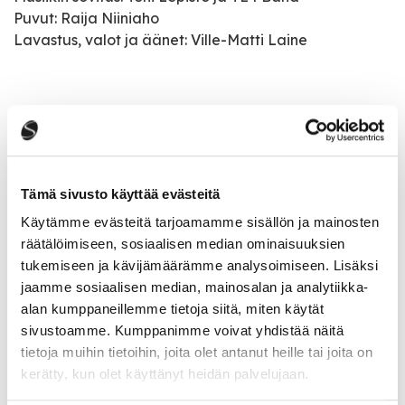
Puvut: Raija Niiniaho
Lavastus, valot ja äänet: Ville-Matti Laine
Tapahtumatiedot
Tapahtuman järjestäjä
Tämä sivusto käyttää evästeitä
Teatteri Eurooppa Neljä
Käytämme evästeitä tarjoamamme sisällön ja mainosten
räätälöimiseen, sosiaalisen median ominaisuuksien
Tapahtumapaikka
tukemiseen ja kävijämäärämme analysoimiseen. Lisäksi
Saarijärven Työväentalo
jaamme sosiaalisen median, mainosalan ja analytiikka-
Oppitie 1, 43100 Saarijärvi
alan kumppaneillemme tietoja siitä, miten käytät
sivustoamme. Kumppanimme voivat yhdistää näitä
Pääsymaksu
tietoja muihin tietoihin, joita olet antanut heille tai joita on
Liput: 25 € / 22 € (eläkeläiset., opiskelijat., työttömät.,
kerätty, kun olet käyttänyt heidän palvelujaan.
varushenkilöt)