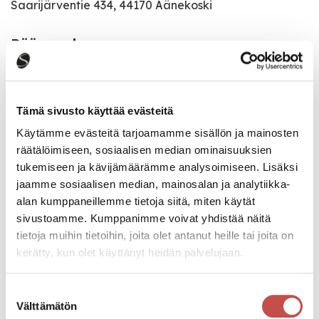
Saarijärventie 434, 44170 Äänekoski
Pääsymaksu
20,00€
Katso kaikki tapahtumat
Tämä sivusto käyttää evästeitä
Käytämme evästeitä tarjoamamme sisällön ja mainosten
räätälöimiseen, sosiaalisen median ominaisuuksien
tukemiseen ja kävijämäärämme analysoimiseen. Lisäksi
Jaa tapahtuma:
jaamme sosiaalisen median, mainosalan ja analytiikka-
Facebook
alan kumppaneillemme tietoja siitä, miten käytät
sivustoamme. Kumppanimme voivat yhdistää näitä
Twitter
tietoja muihin tietoihin, joita olet antanut heille tai joita on
kerätty, kun olet käyttänyt heidän palvelujaan.
Linkedin
URL
Suostumuksen
Välttämätön
valinta