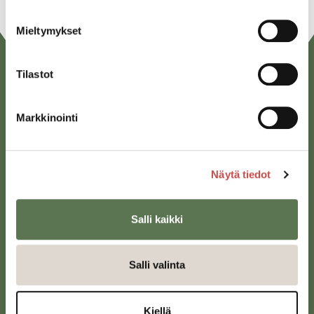
Mieltymykset
Tilastot
Markkinointi
Näytä tiedot
Saarijärven kaupunki
Sivulantie 11, PL 13
43100 Saarijärvi
Salli kaikki
kirjaamo@saarijarvi.fi
Salli valinta
Karttapalvelu
Kiellä