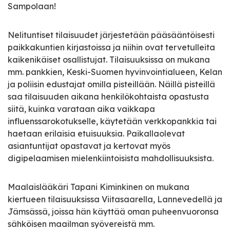
Sampolaan!
Nelituntiset tilaisuudet järjestetään pääsääntöisesti
paikkakuntien kirjastoissa ja niihin ovat tervetulleita
kaikenikäiset osallistujat. Tilaisuuksissa on mukana
mm. pankkien, Keski-Suomen hyvinvointialueen, Kelan
ja poliisin edustajat omilla pisteillään. Näillä pisteillä
saa tilaisuuden aikana henkilökohtaista opastusta
siitä, kuinka varataan aika vaikkapa
influenssarokotukselle, käytetään verkkopankkia tai
haetaan erilaisia etuisuuksia. Paikallaolevat
asiantuntijat opastavat ja kertovat myös
digipelaamisen mielenkiintoisista mahdollisuuksista.
Maalaislääkäri Tapani Kiminkinen on mukana
kiertueen tilaisuuksissa Viitasaarella, Lannevedellä ja
Jämsässä, joissa hän käyttää oman puheenvuoronsa
sähköisen maailman syövereistä mm.