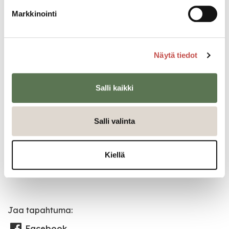
Markkinointi
Tapahtuman järjestäjä
Digibuusti!-hanke yhdessä yhteistyökumppaneiden
kanssa
Näytä tiedot
Tapahtumapaikka
Uuraistentie 1167, 41270 Lannevesi
Salli kaikki
Pääsymaksu
Salli valinta
Ei pääsymaksua
Kiellä
Katso kaikki tapahtumat
Jaa tapahtuma:
Facebook