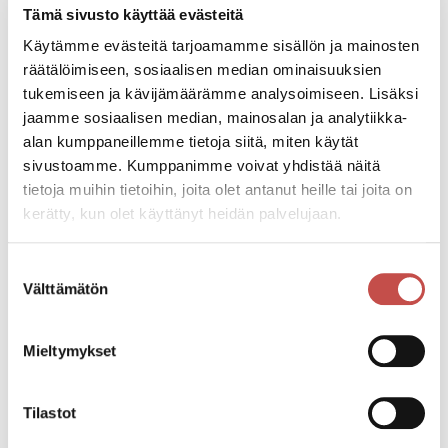
Tartu digiin! -kiertueen järjestää Digibuusti!-hanke,
Tämä sivusto käyttää evästeitä
joka on Jyväskylän ammattikorkeakoulun ja
Käytämme evästeitä tarjoamamme sisällön ja mainosten
Jyväskylän kesäyliopiston yhdessä toteuttama ja
räätälöimiseen, sosiaalisen median ominaisuuksien
Maaseuturahaston rahoittama hanke.
tukemiseen ja kävijämäärämme analysoimiseen. Lisäksi
jaamme sosiaalisen median, mainosalan ja analytiikka-
Päivän aikana luvassa:
alan kumppaneillemme tietoja siitä, miten käytät
– Henkilökohtaista opastusta digipalveluiden ja -
sivustoamme. Kumppanimme voivat yhdistää näitä
laitteiden käyttöön.
tietoja muihin tietoihin, joita olet antanut heille tai joita on
– Ajankohtaista tietoa sähköisistä palveluista.
kerätty, kun olet käyttänyt heidän palvelujaan.
– Pääset tutustumaan digipelaamiseen.
– Kahvitarjoilu.
Suostumuksen
Klo 10.30 Tapani Kiminkinen: Maalaislääkärin reseptit
Välttämätön
valinta
digiin
Klo 12-13 Tietoiskutunti
Mieltymykset
Tilastot
Tapahtumatiedot