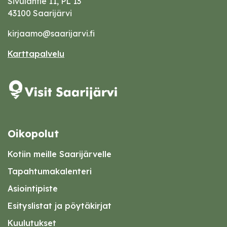
Sivulantie 11, PL 13
43100 Saarijärvi
kirjaamo@saarijarvi.fi
Karttapalvelu
Oikopolut
Kotiin meille Saarijärvelle
Tapahtumakalenteri
Asiointipiste
Esityslistat ja pöytäkirjat
Kuulutukset