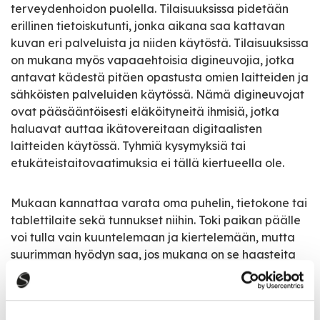
terveydenhoidon puolella. Tilaisuuksissa pidetään
erillinen tietoiskutunti, jonka aikana saa kattavan
kuvan eri palveluista ja niiden käytöstä. Tilaisuuksissa
on mukana myös vapaaehtoisia digineuvojia, jotka
antavat kädestä pitäen opastusta omien laitteiden ja
sähköisten palveluiden käytössä. Nämä digineuvojat
ovat pääsääntöisesti eläköityneitä ihmisiä, jotka
haluavat auttaa ikätovereitaan digitaalisten
laitteiden käytössä. Tyhmiä kysymyksiä tai
etukäteistaitovaatimuksia ei tällä kiertueella ole.
Mukaan kannattaa varata oma puhelin, tietokone tai
tablettilaite sekä tunnukset niihin. Toki paikan päälle
voi tulla vain kuuntelemaan ja kiertelemään, mutta
suurimman hyödyn saa, jos mukana on se haasteita
aiheuttava laite, jonka kanssa kotona toistuvasti
painii.