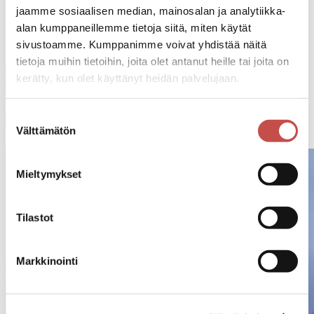
jaamme sosiaalisen median, mainosalan ja analytiikka-
Yhteystiedot
alan kumppaneillemme tietoja siitä, miten käytät
Yhteydenottolomake
sivustoamme. Kumppanimme voivat yhdistää näitä
Yrityshakemisto
tietoja muihin tietoihin, joita olet antanut heille tai joita on
Tekstikoko
A
Tekstin pienentäminen
A
Tekstin suurentaminen
kerätty, kun olet käyttänyt heidän palvelujaan.
Kontrasti
Etusivu
Tapahtumakalenteri
Tarvaalan kyläkoulu kokoontuu
Suostumuksen
Tarvaalan kyläkoulu kokoontuu
Välttämätön
valinta
Mieltymykset
Tilastot
Markkinointi