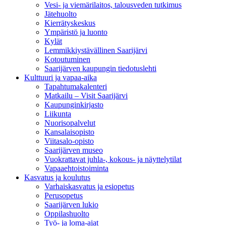
Vesi- ja viemärilaitos, talousveden tutkimus
Jätehuolto
Kierrätyskeskus
Ympäristö ja luonto
Kylät
Lemmikkiystävällinen Saarijärvi
Kotoutuminen
Saarijärven kaupungin tiedotuslehti
Kulttuuri ja vapaa-aika
Tapahtumakalenteri
Matkailu – Visit Saarijärvi
Kaupunginkirjasto
Liikunta
Nuorisopalvelut
Kansalaisopisto
Viitasalo-opisto
Saarijärven museo
Vuokrattavat juhla-, kokous- ja näyttelytilat
Vapaaehtoistoiminta
Kasvatus ja koulutus
Varhaiskasvatus ja esiopetus
Perusopetus
Saarijärven lukio
Oppilashuolto
Työ- ja loma-ajat