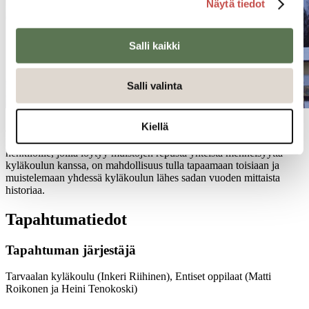
Näytä tiedot
Salli kaikki
Salli valinta
Kiellä
Järjestämme 13.5. lauantaina Tarvaalan kyläkoululla avoimien ovien
päivän kaikille koulun entisille oppilaille, opettajille tai muille
henkilöille, joilla löytyy muistojen repusta yhteistä menneisyyttä
kyläkoulun kanssa, on mahdollisuus tulla tapaamaan toisiaan ja
muistelemaan yhdessä kyläkoulun lähes sadan vuoden mittaista
historiaa.
Tapahtumatiedot
Tapahtuman järjestäjä
Tarvaalan kyläkoulu (Inkeri Riihinen), Entiset oppilaat (Matti
Roikonen ja Heini Tenokoski)