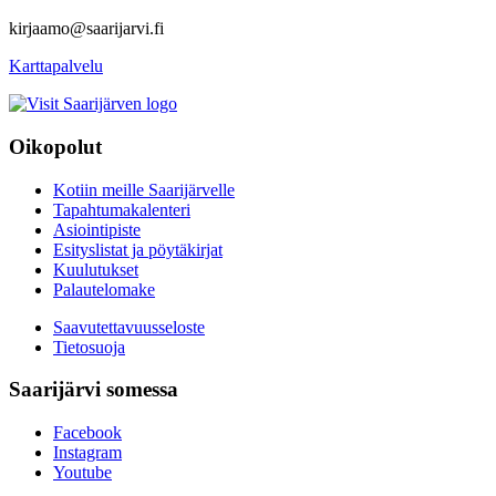
kirjaamo@saarijarvi.fi
Karttapalvelu
Oikopolut
Kotiin meille Saarijärvelle
Tapahtumakalenteri
Asiointipiste
Esityslistat ja pöytäkirjat
Kuulutukset
Palautelomake
Saavutettavuusseloste
Tietosuoja
Saarijärvi somessa
Facebook
Instagram
Youtube