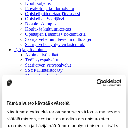
Koulukuljetus
Päiväkoti- ja kouluruokailu
Opiskelijoiden Saarijärvi-passi
Opiskelijan Saarijärvi
Biotalouskampus
Koulu- ja kulttuurikeskus
Opettajien Erasmus+ kokemuksia
Saarijärvelle muuttavien muuttolahja
Saarijärvelle syntyvien lasten tuki
Työ ja yrittäminen
Avoimet työpaikat
Työllisyyspalvelut
Saarijärven yrityspalvelut
SSYP Kiinteistöt Oy
Maaseutupalvelut
Keski-Suomen hyvinvointialue
Kaupunki-info ja päätöksenteko
Kaupunki-info
Hallinto
Päätöksenteko
Tämä sivusto käyttää evästeitä
Hyvinvointi, osallisuus ja vaikuttaminen
Talous ja hankinnat
Käytämme evästeitä tarjoamamme sisällön ja mainosten
Asiointipiste
räätälöimiseen, sosiaalisen median ominaisuuksien
Saarijärven kaupungin hankkeet
tukemiseen ja kävijämäärämme analysoimiseen. Lisäksi
Vaalit