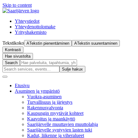
Skip to content
Yhteystiedot
Yhteydenottolomake
Yrityshakemisto
Tekstikoko
A
Tekstin pienentäminen
A
Tekstin suurentaminen
Kontrasti
Hae sivustolta
Search
Sulje haku
x
Etusivu
Asuminen ja ympäristö
Vuokra-asuminen
Turvallisuus ja järjestys
Rakennusvalvonta
Kaupungin myytävät kohteet
Kaavoitus ja maankäyttö
Saarijärvelle muuttavien muuttolahja
Saarijärvelle syntyvien lasten tuki
Kadut, liikenne ja viheralueet