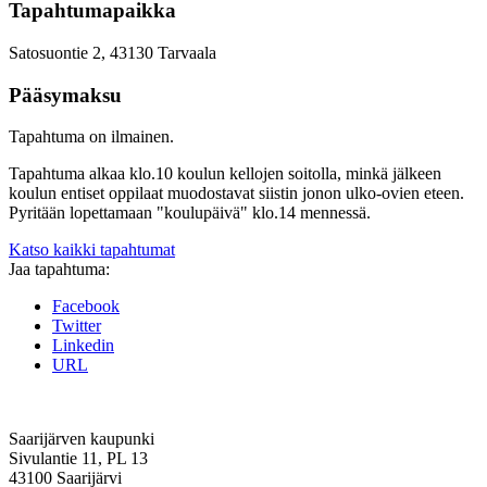
Tapahtumapaikka
Satosuontie 2, 43130 Tarvaala
Pääsymaksu
Tapahtuma on ilmainen.
Tapahtuma alkaa klo.10 koulun kellojen soitolla, minkä jälkeen
koulun entiset oppilaat muodostavat siistin jonon ulko-ovien eteen.
Pyritään lopettamaan "koulupäivä" klo.14 mennessä.
Katso kaikki tapahtumat
Jaa tapahtuma:
Facebook
Twitter
Linkedin
URL
Saarijärven kaupunki
Sivulantie 11, PL 13
43100 Saarijärvi