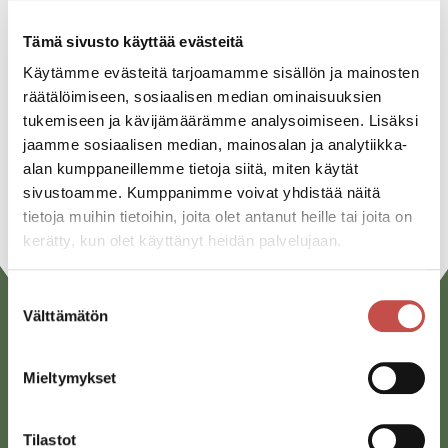
Jaa tapahtuma:
Tämä sivusto käyttää evästeitä
Facebook
Käytämme evästeitä tarjoamamme sisällön ja mainosten
Twitter
räätälöimiseen, sosiaalisen median ominaisuuksien
tukemiseen ja kävijämäärämme analysoimiseen. Lisäksi
Linkedin
jaamme sosiaalisen median, mainosalan ja analytiikka-
alan kumppaneillemme tietoja siitä, miten käytät
URL
sivustoamme. Kumppanimme voivat yhdistää näitä
tietoja muihin tietoihin, joita olet antanut heille tai joita on
kerätty, kun olet käyttänyt heidän palvelujaan.
Suostumuksen
Välttämätön
valinta
Mieltymykset
Tilastot