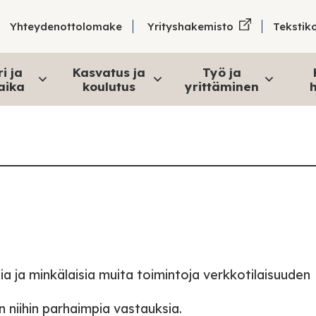
Tekstik
Yhteydenottolomake
Yrityshakemisto
i ja
Kasvatus ja
Työ ja
aika
koulutus
yrittäminen
h
ia ja minkälaisia muita toimintoja verkkotilaisuuden
 niihin parhaimpia vastauksia.