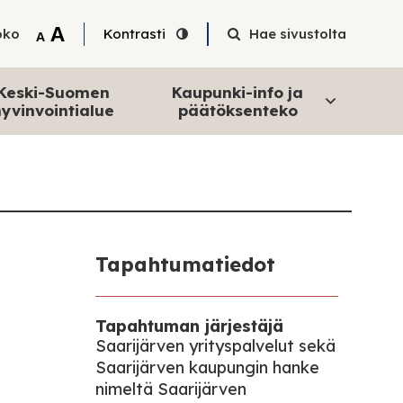
Tekstin suurentaminen
A
oko
Kontrasti
Hae sivustolta
Tekstin pienentäminen
A
Keski-Suomen
Kaupunki-info ja
yvinvointialue
päätöksenteko
Tapahtumatiedot
Tapahtuman järjestäjä
Saarijärven yrityspalvelut sekä
Saarijärven kaupungin hanke
nimeltä Saarijärven