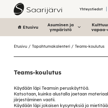
Skip to content
Yhteystiedot
Asuminen ja
Kulttuur
Etusivu
ympäristö
vapaa-
Etusivu
Tapahtumakalenteri
Teams-koulutus
Teams-koulutus
Käydään läpi Teamsin peruskäyttöä.
Katsotaan, kuinka alustalla jaetaan materiaal
järjestäminen vaatii.
Käydään läpi jokaisen kysymyksiä ja mietitään