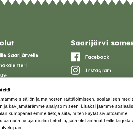
olut
Saarijärvi some
lle Saarijärvelle
Facebook
akalenteri
Instagram
iste
Youtube
at ja pöytäkirjat
teitä
set
mamme sisällön ja mainosten räätälöimiseen, sosiaalisen medi
omake
n ja kävijämäärämme analysoimiseen. Lisäksi jaamme sosiaali
alan kumppaneillemme tietoja siitä, miten käytät sivustoamme.
tavuusseloste
näitä tietoja muihin tietoihin, joita olet antanut heille tai joita 
palvelujaan.
ja