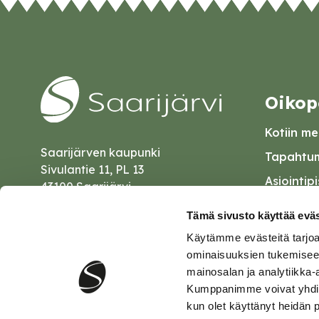
Oikop
Kotiin mei
Saarijärven kaupunki
Tapahtum
Sivulantie 11, PL 13
Asiointip
43100 Saarijärvi
Esityslist
kirjaamo@saarijarvi.fi
Tämä sivusto käyttää eväs
Kuulutuk
Käytämme evästeitä tarjoa
Karttapalvelu
Palautel
ominaisuuksien tukemisee
mainosalan ja analytiikka-
Saavutet
Kumppanimme voivat yhdistää 
kun olet käyttänyt heidän 
Tietosuo