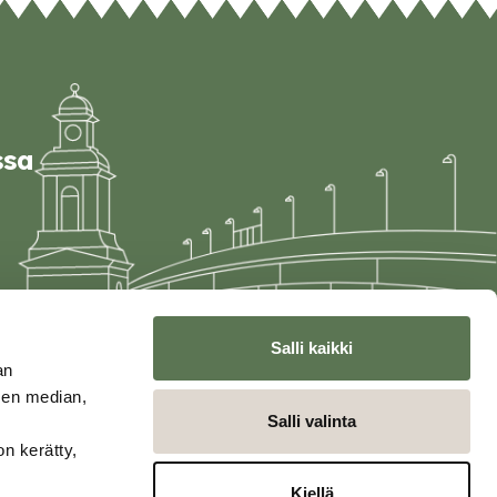
ssa
Salli kaikki
an
sen median,
Salli valinta
on kerätty,
Kiellä