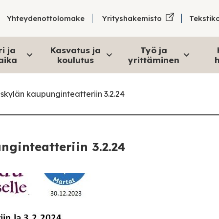
Tekstik
Yhteydenottolomake
Yrityshakemisto
i ja
Kasvatus ja
Työ ja
aika
koulutus
yrittäminen
h
äskylän kaupunginteatteriin 3.2.24
nginteatteriin 3.2.24