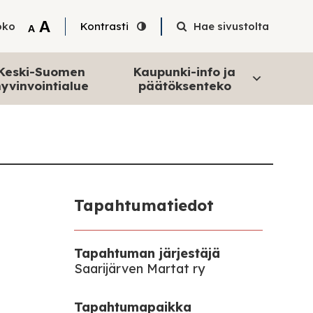
Tekstin suurentaminen
A
oko
Kontrasti
Hae sivustolta
Tekstin pienentäminen
A
Keski-Suomen
Kaupunki-info ja
yvinvointialue
päätöksenteko
Tapahtumatiedot
Tapahtuman järjestäjä
Saarijärven Martat ry
Tapahtumapaikka