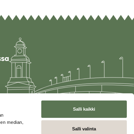
ssa
Salli kaikki
an
sen median,
Salli valinta