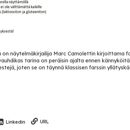
a on näytelmäkirjailija Marc Camolettin kirjoittama fa
 vauhdikas tarina on peräisin ajalta ennen kännyköitä
estejä, joten se on täynnä klassisen farssin yllätyskä
URL
Linkedin