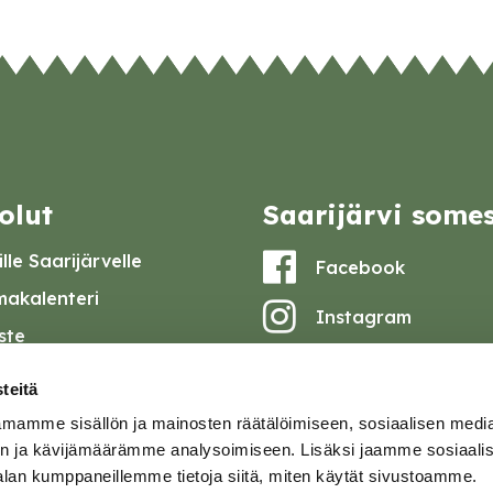
olut
Saarijärvi some
lle Saarijärvelle
Facebook
akalenteri
Instagram
iste
Youtube
at ja pöytäkirjat
teitä
set
mamme sisällön ja mainosten räätälöimiseen, sosiaalisen medi
omake
n ja kävijämäärämme analysoimiseen. Lisäksi jaamme sosiaali
alan kumppaneillemme tietoja siitä, miten käytät sivustoamme.