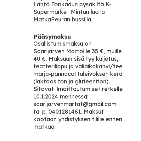
Lähtö Torikadun pysäkiltä K-
Supermarket Mintun luota
MatkaPeuran bussilla.
Pääsymaksu
Osallistumismaksu on
Saarijärven Martoille 35 €, muille
40 €. Maksuun sisältyy kuljetus,
teatterilippu ja väliaikakahvi/tee
marja-pannacottaleivoksen kera
(laktoositon ja gluteeniton).
Sitovat ilmoittautumiset retkelle
10.1.2024 mennessä:
saarijarvenmartat@gmail.com
tai p. 0401281481. Maksut
kootaan yhdistyksen tilille ennen
matkaa.