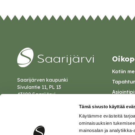
Oikop
Kotiin mei
Saarijärven kaupunki
Tapahtum
Sivulantie 11, PL 13
Asiointip
43100 Saarijärvi
Esityslist
kirjaamo@saarijarvi.fi
Tämä sivusto käyttää eväs
Kuulutuk
Käytämme evästeitä tarjoa
Karttapalvelu
Palautel
ominaisuuksien tukemisee
mainosalan ja analytiikka-