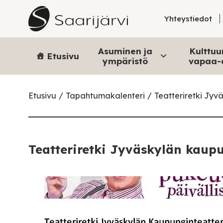
Skip to content
Yhteystiedot
Asuminen ja
Kulttuur
Etusivu
ympäristö
vapaa-
Etusivu
Tapahtumakalenteri
Teatteriretki Jyv
Teatteriretki Jyväskylän kaupu