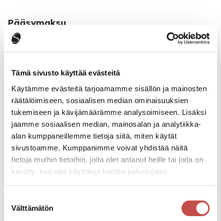
Pääsymaksu
20€ < klo 20.30 > 22€
Katso kaikki tapahtumat
Tämä sivusto käyttää evästeitä
Käytämme evästeitä tarjoamamme sisällön ja mainosten
räätälöimiseen, sosiaalisen median ominaisuuksien
tukemiseen ja kävijämäärämme analysoimiseen. Lisäksi
Jaa tapahtuma:
jaamme sosiaalisen median, mainosalan ja analytiikka-
Facebook
alan kumppaneillemme tietoja siitä, miten käytät
sivustoamme. Kumppanimme voivat yhdistää näitä
Twitter
tietoja muihin tietoihin, joita olet antanut heille tai joita on
Linkedin
kerätty, kun olet käyttänyt heidän palvelujaan.
URL
Suostumuksen
Välttämätön
valinta