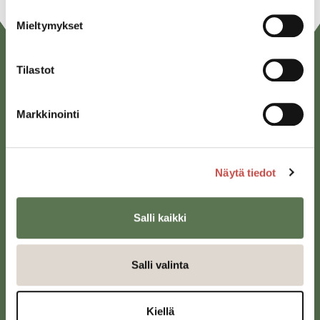
Mieltymykset
Tilastot
Markkinointi
Näytä tiedot
Saarijärven kaupunki
Sivulantie 11, PL 13
43100 Saarijärvi
Salli kaikki
kirjaamo@saarijarvi.fi
Salli valinta
Karttapalvelu
Kiellä