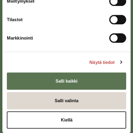
Mieltymykset
Tilastot
Markkinointi
Saarijärven kaupunki
Sivulantie 11, PL 13
Näytä tiedot
43100 Saarijärvi
kirjaamo@saarijarvi.fi
Salli kaikki
Karttapalvelu
Salli valinta
Kiellä