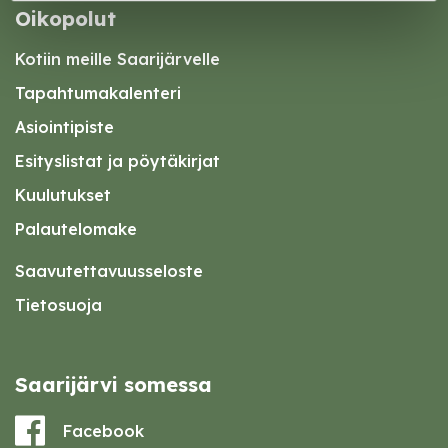
Oikopolut
Kotiin meille Saarijärvelle
Tapahtumakalenteri
Asiointipiste
Esityslistat ja pöytäkirjat
Kuulutukset
Palautelomake
Saavutettavuusseloste
Tietosuoja
Saarijärvi somessa
Facebook