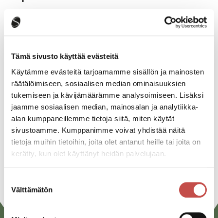
Katso kaikki tapahtumat
Tämä sivusto käyttää evästeitä
Käytämme evästeitä tarjoamamme sisällön ja mainosten
Jaa tapahtuma:
räätälöimiseen, sosiaalisen median ominaisuuksien
tukemiseen ja kävijämäärämme analysoimiseen. Lisäksi
Facebook
jaamme sosiaalisen median, mainosalan ja analytiikka-
Twitter
alan kumppaneillemme tietoja siitä, miten käytät
sivustoamme. Kumppanimme voivat yhdistää näitä
Linkedin
tietoja muihin tietoihin, joita olet antanut heille tai joita on
kerätty, kun olet käyttänyt heidän palvelujaan.
URL
Suostumuksen
Välttämätön
valinta