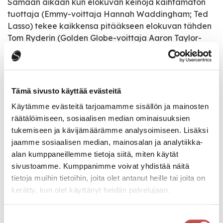
Samaan aikaan kun elokuvan keinoja kaihtamaton
tuottaja (Emmy-voittaja Hannah Waddingham; Ted
Lasso) tekee kaikkensa pitääkseen elokuvan tähden
Tom Ryderin (Golden Globe-voittaja Aaron Taylor-
Johnson; Bullet Train) katoamisen salassa studiolta ja
medialta, Colt tekee elokuvan uskaliaimmat stuntit
yrittäessään epätoivoisesti hurmata tiensä takaisin
Jodyn sydämeen. Kun mysteeri kadonneen tähden
Tämä sivusto käyttää evästeitä
ympärillä syvenee, Colt huomaa joutuneensa osaksi
Käytämme evästeitä tarjoamamme sisällön ja mainosten
rikollista juonta, joka saattaa hänet isompaan
räätälöimiseen, sosiaalisen median ominaisuuksien
vaaraan kuin mikään stuntti koskaan.
tukemiseen ja kävijämäärämme analysoimiseen. Lisäksi
jaamme sosiaalisen median, mainosalan ja analytiikka-
alan kumppaneillemme tietoja siitä, miten käytät
sivustoamme. Kumppanimme voivat yhdistää näitä
Tapahtumatiedot
tietoja muihin tietoihin, joita olet antanut heille tai joita on
kerätty, kun olet käyttänyt heidän palvelujaan.
Tapahtuman järjestäjä
Saarijärven Pullistus ry
Suostumuksen