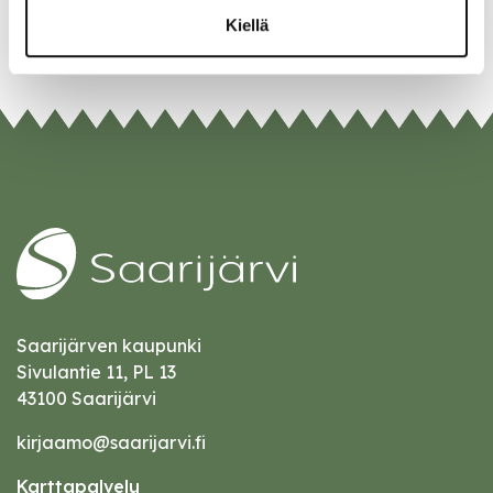
URL
Kiellä
Saarijärven kaupunki
Sivulantie 11, PL 13
43100 Saarijärvi
kirjaamo@saarijarvi.fi
Karttapalvelu