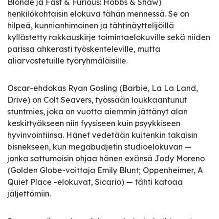
Blonde ja Fast & Furious: Hobbs & Shaw)
henkilökohtaisin elokuva tähän mennessä. Se on
hilpeä, kunnianhimoinen ja tähtinäyttelijöillä
kyllästetty rakkauskirje toimintaelokuville sekä niiden
parissa ahkerasti työskenteleville, mutta
aliarvostetuille työryhmäläisille.
Oscar-ehdokas Ryan Gosling (Barbie, La La Land,
Drive) on Colt Seavers, työssään loukkaantunut
stuntmies, joka on vuotta aiemmin jättänyt alan
keskittyäkseen niin fyysiseen kuin psyykkiseen
hyvinvointiinsa. Hänet vedetään kuitenkin takaisin
bisnekseen, kun megabudjetin studioelokuvan —
jonka sattumoisin ohjaa hänen exänsä Jody Moreno
(Golden Globe-voittaja Emily Blunt; Oppenheimer, A
Quiet Place -elokuvat, Sicario) ­— tähti katoaa
jäljettömiin.