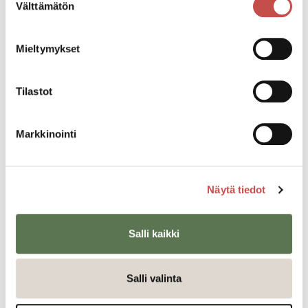
Välttämätön
valinta
Tapahtumapaikka
Sivulantie 11
Mieltymykset
Pääsymaksu
Tilastot
10€
Markkinointi
Katso kaikki tapahtumat
Näytä tiedot
Jaa tapahtuma:
Facebook
Salli kaikki
Twitter
Salli valinta
Linkedin