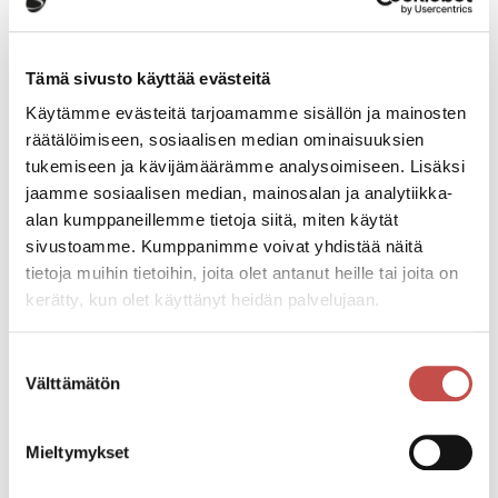
kommenttipuheenvuoro Professori Pekka
Neittaanmäki,
Pääsylippu 5,-/museokortti
Tämä sivusto käyttää evästeitä
Käytämme evästeitä tarjoamamme sisällön ja mainosten
Pe 10.10 klo 10.00 Voi hyvin-tapaaminen,
räätälöimiseen, sosiaalisen median ominaisuuksien
kaupungintalo, Sivulantie 11, aiheena
tukemiseen ja kävijämäärämme analysoimiseen. Lisäksi
edunvalvonta ja taloudellinen varautuminen
jaamme sosiaalisen median, mainosalan ja analytiikka-
alan kumppaneillemme tietoja siitä, miten käytät
sivustoamme. Kumppanimme voivat yhdistää näitä
tietoja muihin tietoihin, joita olet antanut heille tai joita on
Tapahtumatiedot
kerätty, kun olet käyttänyt heidän palvelujaan.
Suostumuksen
Tapahtuman järjestäjä
Välttämätön
valinta
Vanhusneuvosto ja Saarijärven kaupunki
Mieltymykset
Katso kaikki tapahtumat