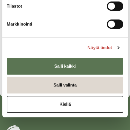
Tilastot
Jaa tapahtuma:
Markkinointi
Facebook
Twitter
Näytä tiedot
Linkedin
Salli kaikki
URL
Salli valinta
Kiellä