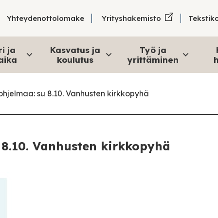
Tekstik
Yhteydenottolomake
Yrityshakemisto
i ja
Kasvatus ja
Työ ja
aika
koulutus
yrittäminen
h
ohjelmaa: su 8.10. Vanhusten kirkkopyhä
 8.10. Vanhusten kirkkopyhä