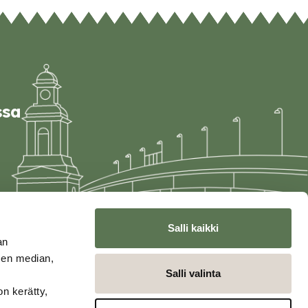
ssa
Salli kaikki
an
sen median,
Salli valinta
on kerätty,