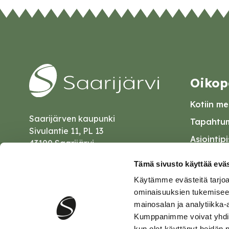
Oikop
Kotiin mei
Saarijärven kaupunki
Tapahtum
Sivulantie 11, PL 13
Asiointip
43100 Saarijärvi
Esityslist
kirjaamo@saarijarvi.fi
Tämä sivusto käyttää eväs
Kuulutuk
Käytämme evästeitä tarjoa
Karttapalvelu
Palautel
ominaisuuksien tukemisee
mainosalan ja analytiikka-
Saavutet
Kumppanimme voivat yhdistää 
kun olet käyttänyt heidän 