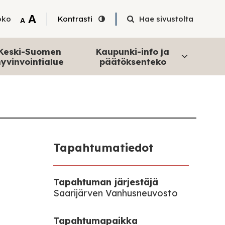
Tekstin suurentaminen
A
oko
Kontrasti
Hae sivustolta
Tekstin pienentäminen
A
Keski-Suomen
Kaupunki-info ja
yvinvointialue
päätöksenteko
Tapahtumatiedot
Tapahtuman järjestäjä
Saarijärven Vanhusneuvosto
Tapahtumapaikka