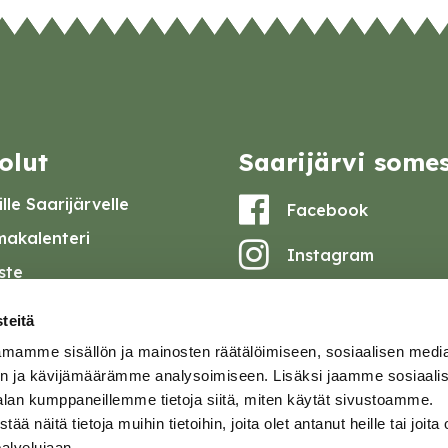
olut
Saarijärvi some
lle Saarijärvelle
Facebook
akalenteri
Instagram
iste
Youtube
at ja pöytäkirjat
teitä
set
mamme sisällön ja mainosten räätälöimiseen, sosiaalisen medi
omake
n ja kävijämäärämme analysoimiseen. Lisäksi jaamme sosiaali
alan kumppaneillemme tietoja siitä, miten käytät sivustoamme.
tavuusseloste
näitä tietoja muihin tietoihin, joita olet antanut heille tai joita 
palvelujaan.