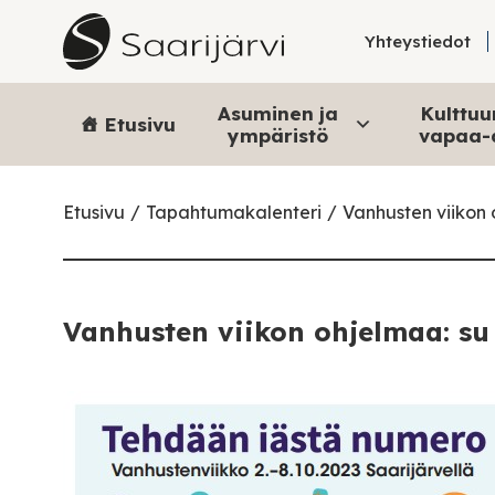
Skip to content
Yhteystiedot
Asuminen ja
Kulttuur
Etusivu
ympäristö
vapaa-
Etusivu
Tapahtumakalenteri
Vanhusten viikon 
Vanhusten viikon ohjelmaa: su