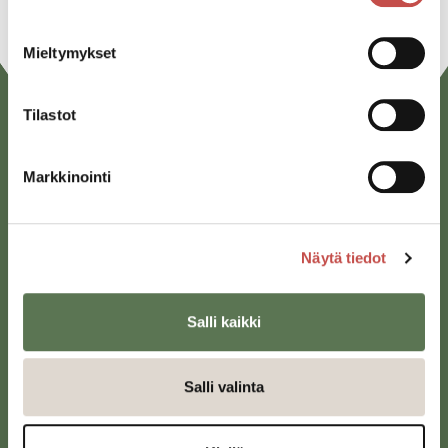
Mieltymykset
Tilastot
Markkinointi
Näytä tiedot
Saarijärven kaupunki
Sivulantie 11, PL 13
Salli kaikki
43100 Saarijärvi
kirjaamo@saarijarvi.fi
Salli valinta
Karttapalvelu