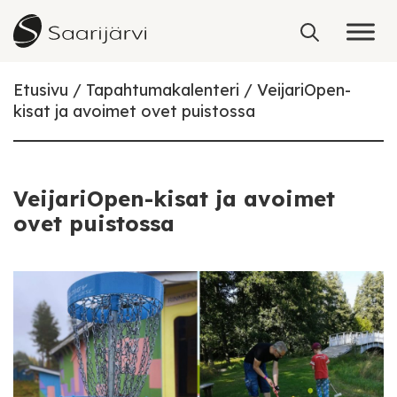
Skip to content
Etusivu
Tapahtumakalenteri
VeijariOpen-
kisat ja avoimet ovet puistossa
VeijariOpen-kisat ja avoimet
ovet puistossa