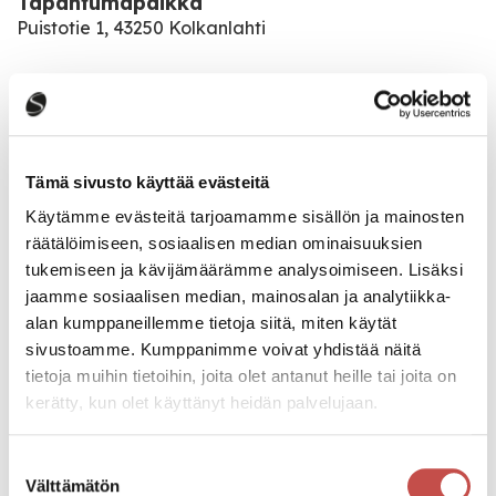
Tapahtumapaikka
Puistotie 1, 43250 Kolkanlahti
Pääsymaksu
Ei pääsymaksua
Tämä sivusto käyttää evästeitä
Katso kaikki tapahtumat
Käytämme evästeitä tarjoamamme sisällön ja mainosten
räätälöimiseen, sosiaalisen median ominaisuuksien
tukemiseen ja kävijämäärämme analysoimiseen. Lisäksi
Jaa tapahtuma:
jaamme sosiaalisen median, mainosalan ja analytiikka-
alan kumppaneillemme tietoja siitä, miten käytät
Facebook
sivustoamme. Kumppanimme voivat yhdistää näitä
Twitter
tietoja muihin tietoihin, joita olet antanut heille tai joita on
kerätty, kun olet käyttänyt heidän palvelujaan.
Linkedin
Suostumuksen
URL
Välttämätön
valinta