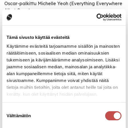
Oscar-palkittu Michelle Yeoh (Everything Everywhere
All at Once).
Tapahtumatiedot
Tämä sivusto käyttää evästeitä
Käytämme evästeitä tarjoamamme sisällön ja mainosten
räätälöimiseen, sosiaalisen median ominaisuuksien
Tapahtuman järjestäjä
tukemiseen ja kävijämäärämme analysoimiseen. Lisäksi
Saarijärven Pullistus ry
jaamme sosiaalisen median, mainosalan ja analytiikka-
alan kumppaneillemme tietoja siitä, miten käytät
Tapahtumapaikka
sivustoamme. Kumppanimme voivat yhdistää näitä
Sivulantie 11
tietoja muihin tietoihin, joita olet antanut heille tai joita on
kerätty, kun olet käyttänyt heidän palvelujaan.
Pääsymaksu
10€.
Suostumuksen
Välttämätön
valinta
29.10.2023 klo 17.00