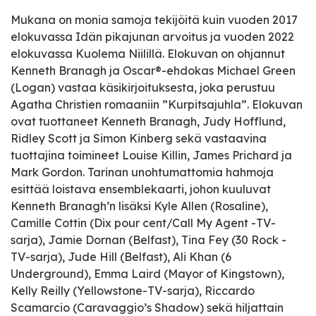
Mukana on monia samoja tekijöitä kuin vuoden 2017
elokuvassa Idän pikajunan arvoitus ja vuoden 2022
elokuvassa Kuolema Niilillä. Elokuvan on ohjannut
Kenneth Branagh ja Oscar®-ehdokas Michael Green
(Logan) vastaa käsikirjoituksesta, joka perustuu
Agatha Christien romaaniin ”Kurpitsajuhla”. Elokuvan
ovat tuottaneet Kenneth Branagh, Judy Hofflund,
Ridley Scott ja Simon Kinberg sekä vastaavina
tuottajina toimineet Louise Killin, James Prichard ja
Mark Gordon. Tarinan unohtumattomia hahmoja
esittää loistava ensemblekaarti, johon kuuluvat
Kenneth Branagh’n lisäksi Kyle Allen (Rosaline),
Camille Cottin (Dix pour cent/Call My Agent -TV-
sarja), Jamie Dornan (Belfast), Tina Fey (30 Rock -
TV-sarja), Jude Hill (Belfast), Ali Khan (6
Underground), Emma Laird (Mayor of Kingstown),
Kelly Reilly (Yellowstone-TV-sarja), Riccardo
Scamarcio (Caravaggio’s Shadow) sekä hiljattain