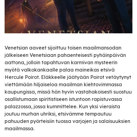
Venetsian aaveet sijoittuu toisen maailmansodan
jälkeiseen Venetsiaan pahaenteisesti pyhäinpäivän
aattona, jolloin tapahtuvan karmivan mysteerin
myötä valkokankaalle palaa maineikas etsivä
Hercule Poirot. Eläkkeelle jäätyään Poirot vetäytynyt
viettämään hiljaiseloa maailman kiehtovimmassa
kaupungissa, missä hän hyvin vastahakoisesti suostuu
osallistumaan spiritistiseen istuntoon rapistuvassa
palazzossa, jossa kummittelee. Kun yksi vieraista
joutuu murhan uhriksi, etsivämme tempautuu
pahuuden pyörteisiin tuossa varjojen ja salaisuuksien
maailmassa.