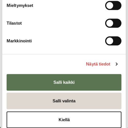
Ti 31.10.2023 klo 19.00
Mieltymykset
Ma 06.11.2023 klo 19.00
Tilastot
Katso kaikki tapahtumat
Markkinointi
Jaa tapahtuma:
Näytä tiedot
Facebook
Twitter
Salli kaikki
Linkedin
URL
Salli valinta
Kiellä