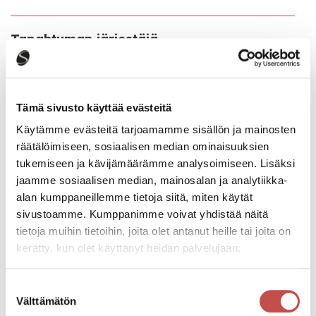
Tapahtuman järjestäjä
Yhdessä vanhemmuuden tueksi –hanke
Katso kaikki tapahtumat
Tämä sivusto käyttää evästeitä
Käytämme evästeitä tarjoamamme sisällön ja mainosten
räätälöimiseen, sosiaalisen median ominaisuuksien
tukemiseen ja kävijämäärämme analysoimiseen. Lisäksi
Jaa tapahtuma:
jaamme sosiaalisen median, mainosalan ja analytiikka-
Facebook
alan kumppaneillemme tietoja siitä, miten käytät
sivustoamme. Kumppanimme voivat yhdistää näitä
Twitter
tietoja muihin tietoihin, joita olet antanut heille tai joita on
kerätty, kun olet käyttänyt heidän palvelujaan.
Linkedin
URL
Suostumuksen
Välttämätön
valinta