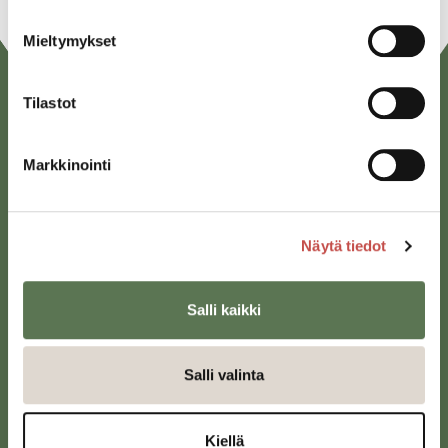
Mieltymykset
Tilastot
Markkinointi
Näytä tiedot
Saarijärven kaupunki
Sivulantie 11, PL 13
43100 Saarijärvi
Salli kaikki
kirjaamo@saarijarvi.fi
Salli valinta
Karttapalvelu
Kiellä