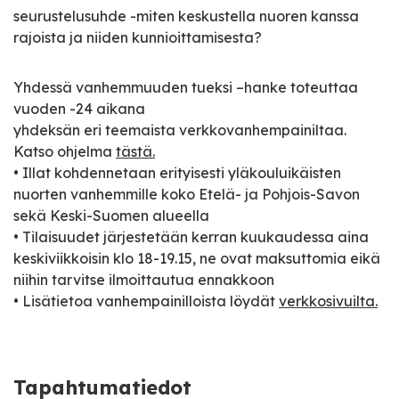
seurustelusuhde -miten keskustella nuoren kanssa
rajoista ja niiden kunnioittamisesta?
Yhdessä vanhemmuuden tueksi –hanke toteuttaa
vuoden -24 aikana
yhdeksän eri teemaista verkkovanhempainiltaa.
Katso ohjelma
tästä.
• Illat kohdennetaan erityisesti yläkouluikäisten
nuorten vanhemmille koko Etelä- ja Pohjois-Savon
sekä Keski-Suomen alueella
• Tilaisuudet järjestetään kerran kuukaudessa aina
keskiviikkoisin klo 18-19.15, ne ovat maksuttomia eikä
niihin tarvitse ilmoittautua ennakkoon
• Lisätietoa vanhempainilloista löydät
verkkosivuilta.
Tapahtumatiedot