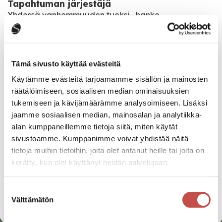
Tapahtuman järjestäjä
Yhdessä vanhemmuuden tueksi –hanke
Katso kaikki tapahtumat
Tämä sivusto käyttää evästeitä
Käytämme evästeitä tarjoamamme sisällön ja mainosten
räätälöimiseen, sosiaalisen median ominaisuuksien
Jaa tapahtuma:
tukemiseen ja kävijämäärämme analysoimiseen. Lisäksi
Facebook
jaamme sosiaalisen median, mainosalan ja analytiikka-
alan kumppaneillemme tietoja siitä, miten käytät
Twitter
sivustoamme. Kumppanimme voivat yhdistää näitä
tietoja muihin tietoihin, joita olet antanut heille tai joita on
Linkedin
kerätty, kun olet käyttänyt heidän palvelujaan.
URL
Suostumuksen
Välttämätön
valinta