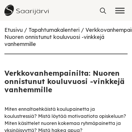
Skip to content
Etusivu
Tapahtumakalenteri
Verkkovanhempain
Nuoren onnistunut kouluvuosi -vinkkejä
vanhemmille
Verkkovanhempainilta: Nuoren
onnistunut kouluvuosi -vinkkejä
vanhemmille
Miten ennaltaehkäistä koulupainetta ja
koulustressiä? Mistä löytää motivaatiota opiskeluun?
Miten käsittelet nuoren kokemaa ryhmäpainetta ja
yksinäisyyttä? Mistä hakea apua?