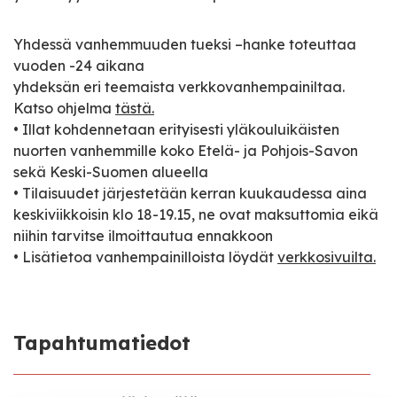
Yhdessä vanhemmuuden tueksi –hanke toteuttaa
vuoden -24 aikana
yhdeksän eri teemaista verkkovanhempainiltaa.
Katso ohjelma
tästä.
• Illat kohdennetaan erityisesti yläkouluikäisten
nuorten vanhemmille koko Etelä- ja Pohjois-Savon
sekä Keski-Suomen alueella
• Tilaisuudet järjestetään kerran kuukaudessa aina
keskiviikkoisin klo 18-19.15, ne ovat maksuttomia eikä
niihin tarvitse ilmoittautua ennakkoon
• Lisätietoa vanhempainilloista löydät
verkkosivuilta.
Tapahtumatiedot