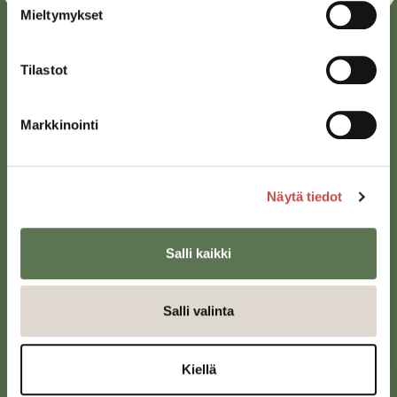
Mieltymykset
Tilastot
Markkinointi
Saarijärven kaupunki
Näytä tiedot
Sivulantie 11, PL 13
43100 Saarijärvi
Salli kaikki
kirjaamo@saarijarvi.fi
Karttapalvelu
Salli valinta
Kiellä