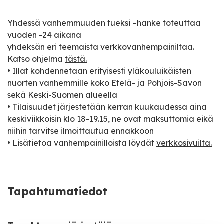
Yhdessä vanhemmuuden tueksi –hanke toteuttaa
vuoden -24 aikana
yhdeksän eri teemaista verkkovanhempainiltaa.
Katso ohjelma
tästä.
• Illat kohdennetaan erityisesti yläkouluikäisten
nuorten vanhemmille koko Etelä- ja Pohjois-Savon
sekä Keski-Suomen alueella
• Tilaisuudet järjestetään kerran kuukaudessa aina
keskiviikkoisin klo 18-19.15, ne ovat maksuttomia eikä
niihin tarvitse ilmoittautua ennakkoon
• Lisätietoa vanhempainilloista löydät
verkkosivuilta.
Tapahtumatiedot