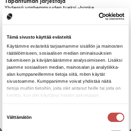
Tapahtuman järjestäjä
Yhdessä vanhemmuuden tueksi –hanke
Katso kaikki tapahtumat
Tämä sivusto käyttää evästeitä
Käytämme evästeitä tarjoamamme sisällön ja mainosten
räätälöimiseen, sosiaalisen median ominaisuuksien
Jaa tapahtuma:
tukemiseen ja kävijämäärämme analysoimiseen. Lisäksi
Facebook
jaamme sosiaalisen median, mainosalan ja analytiikka-
alan kumppaneillemme tietoja siitä, miten käytät
Twitter
sivustoamme. Kumppanimme voivat yhdistää näitä
tietoja muihin tietoihin, joita olet antanut heille tai joita on
Linkedin
kerätty, kun olet käyttänyt heidän palvelujaan.
URL
Suostumuksen
Välttämätön
valinta