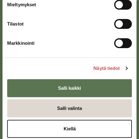
Mieltymykset
Tilastot
Markkinointi
Saarijärven kaupunki
Näytä tiedot
Sivulantie 11, PL 13
43100 Saarijärvi
Salli kaikki
kirjaamo@saarijarvi.fi
Karttapalvelu
Salli valinta
Kiellä