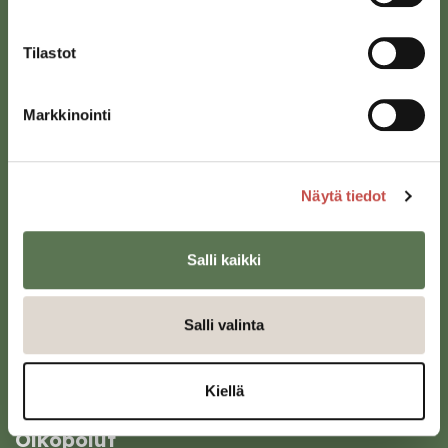
Tilastot
Markkinointi
Saarijärven kaupunki
Sivulantie 11, PL 13
Näytä tiedot
43100 Saarijärvi
kirjaamo@saarijarvi.fi
Salli kaikki
Karttapalvelu
Salli valinta
Kiellä
Oikopolut