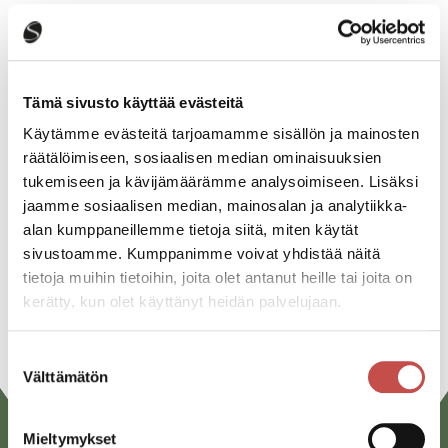
Katso kaikki tapahtumat
Tämä sivusto käyttää evästeitä
Käytämme evästeitä tarjoamamme sisällön ja mainosten
Jaa tapahtuma:
räätälöimiseen, sosiaalisen median ominaisuuksien
Facebook
tukemiseen ja kävijämäärämme analysoimiseen. Lisäksi
jaamme sosiaalisen median, mainosalan ja analytiikka-
Twitter
alan kumppaneillemme tietoja siitä, miten käytät
sivustoamme. Kumppanimme voivat yhdistää näitä
Linkedin
tietoja muihin tietoihin, joita olet antanut heille tai joita on
URL
kerätty, kun olet käyttänyt heidän palvelujaan.
Suostumuksen
Välttämätön
valinta
Mieltymykset