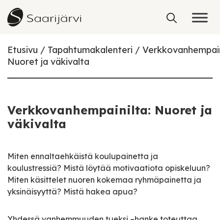
Skip to content
Etusivu
Tapahtumakalenteri
Verkkovanhempain
Nuoret ja väkivalta
Verkkovanhempainilta: Nuoret ja
väkivalta
Miten ennaltaehkäistä koulupainetta ja
koulustressiä? Mistä löytää motivaatiota opiskeluun?
Miten käsittelet nuoren kokemaa ryhmäpainetta ja
yksinäisyyttä? Mistä hakea apua?
Yhdessä vanhemmuuden tueksi –hanke toteuttaa