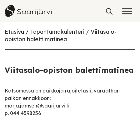
Skip to content
Etusivu
Tapahtumakalenteri
Viitasalo-
opiston balettimatinea
Viitasalo-opiston balettimatinea
Katsomossa on paikkoja rajoitetusti, varaathan
paikan ennakkoon:
marja.jamsen@saarijarvi.fi
p. 044 4598256