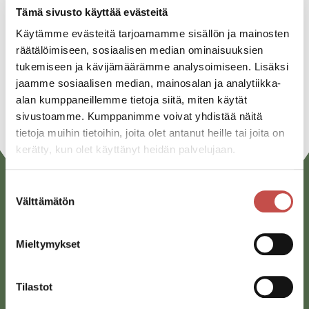
Facebook
Tämä sivusto käyttää evästeitä
Twitter
Käytämme evästeitä tarjoamamme sisällön ja mainosten
räätälöimiseen, sosiaalisen median ominaisuuksien
Linkedin
tukemiseen ja kävijämäärämme analysoimiseen. Lisäksi
jaamme sosiaalisen median, mainosalan ja analytiikka-
URL
alan kumppaneillemme tietoja siitä, miten käytät
sivustoamme. Kumppanimme voivat yhdistää näitä
tietoja muihin tietoihin, joita olet antanut heille tai joita on
kerätty, kun olet käyttänyt heidän palvelujaan.
Suostumuksen
Välttämätön
valinta
Mieltymykset
Tilastot
Saarijärven kaupunki