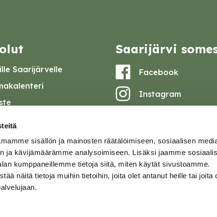
olut
Saarijärvi some
lle Saarijärvelle
Facebook
akalenteri
Instagram
iste
Youtube
at ja pöytäkirjat
teitä
set
mamme sisällön ja mainosten räätälöimiseen, sosiaalisen medi
omake
n ja kävijämäärämme analysoimiseen. Lisäksi jaamme sosiaali
alan kumppaneillemme tietoja siitä, miten käytät sivustoamme.
tavuusseloste
näitä tietoja muihin tietoihin, joita olet antanut heille tai joita 
palvelujaan.
ja