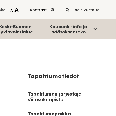
Tekstin suurentaminen
A
oko
Kontrasti
Hae sivustolta
Tekstin pienentäminen
A
Keski-Suomen
Kaupunki-info ja
yvinvointialue
päätöksenteko
Tapahtumatiedot
Tapahtuman järjestäjä
Viitasalo-opisto
Tapahtumapaikka