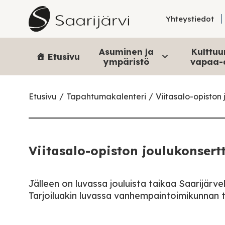
Skip to content
Yhteystiedot
Asuminen ja
Kulttuur
Etusivu
ympäristö
vapaa-
Etusivu
Tapahtumakalenteri
Viitasalo-opiston 
Viitasalo-opiston joulukonsertt
Jälleen on luvassa jouluista taikaa Saarijärve
Tarjoiluakin luvassa vanhempaintoimikunnan 