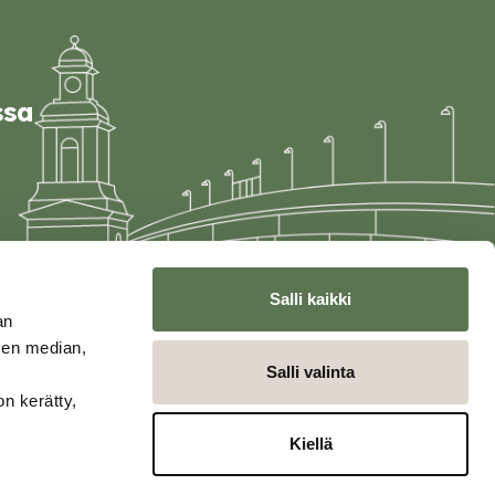
ssa
Salli kaikki
an
sen median,
Salli valinta
on kerätty,
Kiellä