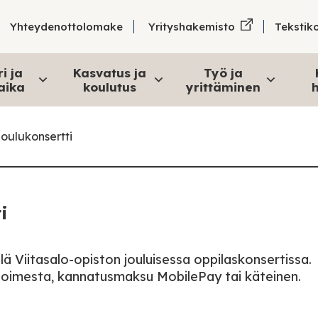
Tekstik
Yhteydenottolomake
Yrityshakemisto
i ja
Kasvatus ja
Työ ja
aika
koulutus
yrittäminen
h
joulukonsertti
i
llä Viitasalo-opiston jouluisessa oppilaskonsertissa.
toimesta, kannatusmaksu MobilePay tai käteinen.