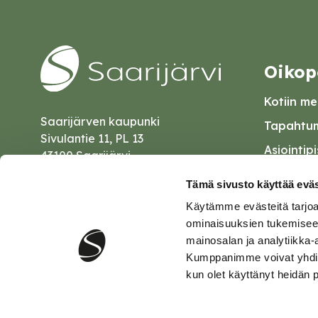
Oikop
Kotiin mei
Saarijärven kaupunki
Tapahtum
Sivulantie 11, PL 13
Asiointip
43100 Saarijärvi
Esityslist
kirjaamo@saarijarvi.fi
Tämä sivusto käyttää eväs
Kuulutuk
Käytämme evästeitä tarjoa
Karttapalvelu
Palautel
ominaisuuksien tukemisee
mainosalan ja analytiikka-
Saavutet
Kumppanimme voivat yhdistää 
kun olet käyttänyt heidän 
Tietosuo