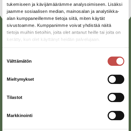
tukemiseen ja kävijämäärämme analysoimiseen. Lisäksi
jaamme sosiaalisen median, mainosalan ja analytiikka-
alan kumppaneillemme tietoja siitä, miten käytät
sivustoamme. Kumppanimme voivat yhdistää näitä
tietoja muihin tietoihin, joita olet antanut heille tai joita on
kerätty, kun olet käyttänyt heidän palvelujaan.
Suostumuksen
Välttämätön
valinta
Saarijärven kaupunki
Mieltymykset
Sivulantie 11, PL 13
43100 Saarijärvi
Tilastot
kirjaamo@saarijarvi.fi
Karttapalvelu
Markkinointi