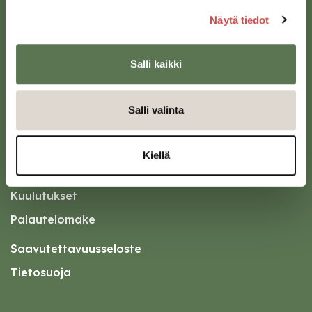
Näytä tiedot
Salli kaikki
Oikopolut
Kotiin meille Saarijärvelle
Salli valinta
Tapahtumakalenteri
Asiointipiste
Kiellä
Esityslistat ja pöytäkirjat
Kuulutukset
Palautelomake
Saavutettavuusseloste
Tietosuoja